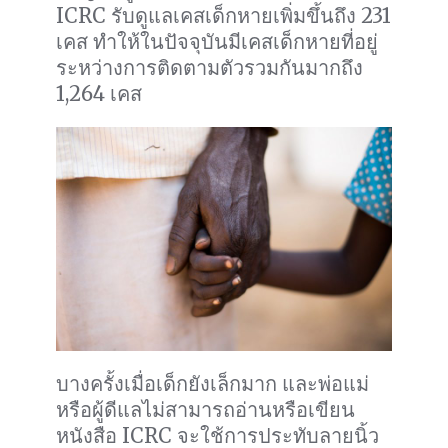
ICRC รับดูแลเคสเด็กหายเพิ่มขึ้นถึง 231
เคส ทำให้ในปัจจุบันมีเคสเด็กหายที่อยู่
ระหว่างการติดตามตัวรวมกันมากถึง
1,264 เคส
บางครั้งเมื่อเด็กยังเล็กมาก และพ่อแม่
หรือผู้ดีแลไม่สามารถอ่านหรือเขียน
หนังสือ ICRC จะใช้การประทับลายนิ้ว