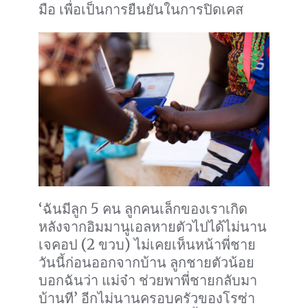
มือ เพื่อเป็นการยืนยันในการปิดเคส
‘ฉันมีลูก 5 คน ลูกคนเล็กของเราเกิด
หลังจากอิมมานูเอลหายตัวไปได้ไม่นาน
เจคอป (2 ขวบ) ไม่เคยเห็นหน้าพี่ชาย
วันนี้ก่อนออกจากบ้าน ลูกชายตัวน้อย
บอกฉันว่า แม่จ๋า ช่วยพาพี่ชายกลับมา
บ้านที’ อีกไม่นานครอบครัวของโรซ่า