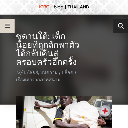
ซูดานใต้: เด็ก
น้อยที่ถูกลักพาตัว
ได้กลับคืนสู่
ครอบครัวอีกครั้ง
12/01/2018
,
บทความ
/
บล็อค
/
เรื่องเล่าจากภาคสนาม