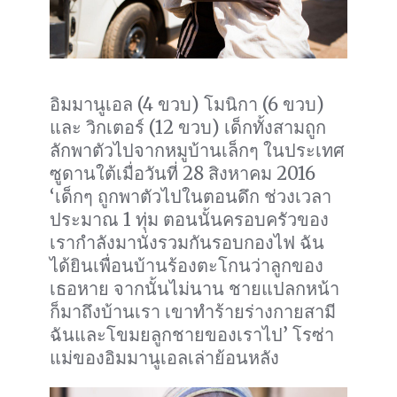
อิมมานูเอล (4 ขวบ) โมนิกา (6 ขวบ)
และ วิกเตอร์ (12 ขวบ) เด็กทั้งสามถูก
ลักพาตัวไปจากหมูบ้านเล็กๆ ในประเทศ
ซูดานใต้เมื่อวันที่ 28 สิงหาคม 2016
‘เด็กๆ ถูกพาตัวไปในตอนดึก ช่วงเวลา
ประมาณ 1 ทุ่ม ตอนนั้นครอบครัวของ
เรากำลังมานั่งรวมกันรอบกองไฟ ฉัน
ได้ยินเพื่อนบ้านร้องตะโกนว่าลูกของ
เธอหาย จากนั้นไม่นาน ชายแปลกหน้า
ก็มาถึงบ้านเรา เขาทำร้ายร่างกายสามี
ฉันและโขมยลูกชายของเราไป’ โรซ่า
แม่ของอิมมานูเอลเล่าย้อนหลัง