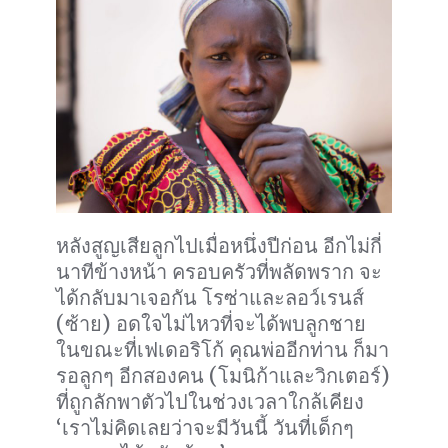
หลังสูญเสียลูกไปเมื่อหนึ่งปีก่อน อีกไม่กี่
นาทีข้างหน้า ครอบครัวที่พลัดพราก จะ
ได้กลับมาเจอกัน โรซ่าและลอว์เรนส์
(ซ้าย) อดใจไม่ไหวที่จะได้พบลูกชาย
ในขณะที่เฟเดอริโก้ คุณพ่ออีกท่าน ก็มา
รอลูกๆ อีกสองคน (โมนิก้าและวิกเตอร์)
ที่ถูกลักพาตัวไปในช่วงเวลาใกล้เคียง
‘เราไม่คิดเลยว่าจะมีวันนี้ วันที่เด็กๆ