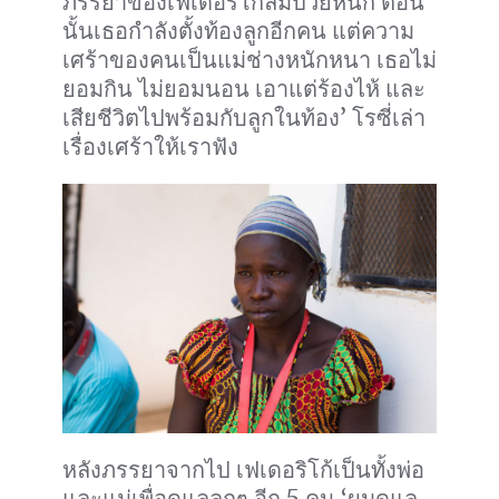
ภรรยาของเฟเดอริโก้ล้มป่วยหนัก ตอน
นั้นเธอกำลังตั้งท้องลูกอีกคน แต่ความ
เศร้าของคนเป็นแม่ช่างหนักหนา เธอไม่
ยอมกิน ไม่ยอมนอน เอาแต่ร้องไห้ และ
เสียชีวิตไปพร้อมกับลูกในท้อง’ โรซี่เล่า
เรื่องเศร้าให้เราฟัง
หลังภรรยาจากไป เฟเดอริโก้เป็นทั้งพ่อ
และแม่เพื่อดูแลลูกๆ อีก 5 คน ‘ผมดูแล