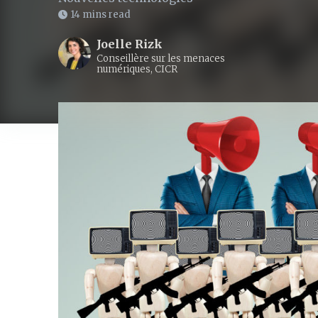
14 mins read
Joelle Rizk
Conseillère sur les menaces
numériques, CICR