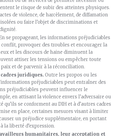
ations ou de services de première nécessité ou
ntent le risque de subir des atteintes physiques.
actes de violence, de harcèlement, de diffamation
isolées ou faire l’objet de discriminations et
dignité.
En se propageant, les informations préjudiciables
 conflit, provoquer des troubles et encourager la
ueux et les discours de haine diminuent la
peuvent attiser les tensions ou empêcher toute
 paix et de parvenir à la réconciliation.
 cadres juridiques.
Outre les propos ou les
 d’informations préjudiciables peut entraîner des
ons préjudiciables peuvent influencer le
e, en attisant la violence envers l’adversaire ou
é qu’ils se conforment au DIH et à d’autres cadres
mise en place, certaines mesures visant à limiter
é causer un préjudice supplémentaire, en portant
 à la liberté d’expression.
availleurs humanitaires, leur acceptation et