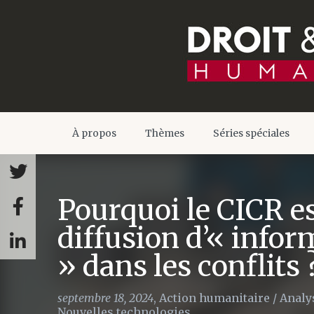
À propos
Thèmes
Séries spéciales
Pourquoi le CICR es
diffusion d’« infor
» dans les conflits 
septembre 18, 2024
,
Action humanitaire
/
Analy
Nouvelles technologies