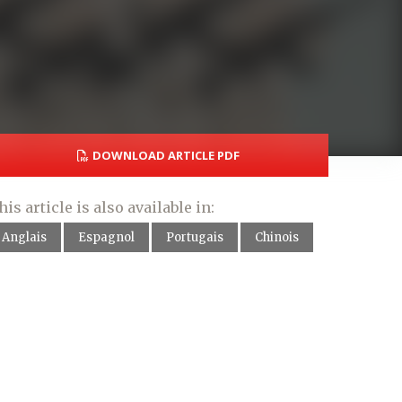
DOWNLOAD ARTICLE PDF
his article is also available in:
Anglais
Espagnol
Portugais
Chinois