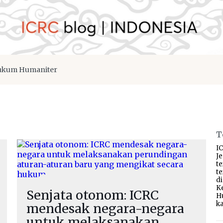
kum Humaniter
T
IC
J
t
t
d
K
Senjata otonom: ICRC
H
ka
mendesak negara-negara
untuk melaksanakan