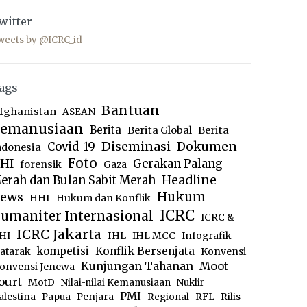
witter
weets by @ICRC_id
ags
Bantuan
fghanistan
ASEAN
emanusiaan
Berita
Berita Global
Berita
Diseminasi
Dokumen
Covid-19
ndonesia
Foto
HI
Gerakan Palang
forensik
Gaza
Headline
erah dan Bulan Sabit Merah
ews
Hukum
HHI
Hukum dan Konflik
ICRC
umaniter Internasional
ICRC &
ICRC Jakarta
IHL
HI
IHL MCC
Infografik
kompetisi
Konflik Bersenjata
atarak
Konvensi
Moot
Kunjungan Tahanan
onvensi Jenewa
ourt
MotD
Nilai-nilai Kemanusiaan
Nuklir
PMI
alestina
Papua
Penjara
Regional
RFL
Rilis