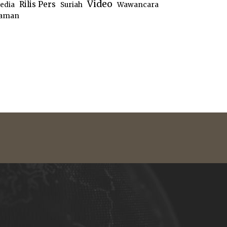
Video
Rilis Pers
edia
Suriah
Wawancara
aman
e