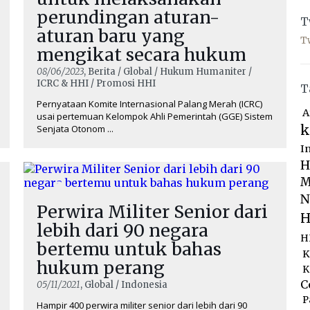
perundingan aturan-
T
aturan baru yang
T
mengikat secara hukum
08/06/2023
, Berita / Global / Hukum Humaniter /
ICRC & HHI / Promosi HHI
T
Pernyataan Komite Internasional Palang Merah (ICRC)
A
usai pertemuan Kelompok Ahli Pemerintah (GGE) Sistem
k
Senjata Otonom ...
I
H
M
N
Perwira Militer Senior dari
H
lebih dari 90 negara
H
bertemu untuk bahas
K
hukum perang
K
C
05/11/2021
, Global / Indonesia
P
Hampir 400 perwira militer senior dari lebih dari 90