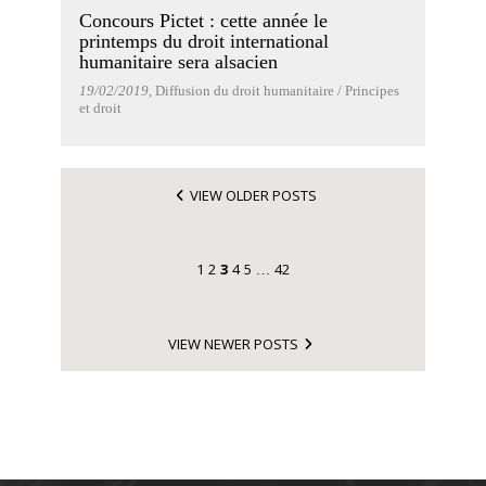
Concours Pictet : cette année le
printemps du droit international
humanitaire sera alsacien
19/02/2019
, Diffusion du droit humanitaire / Principes
et droit
VIEW OLDER POSTS
1
2
3
4
5
42
…
VIEW NEWER POSTS