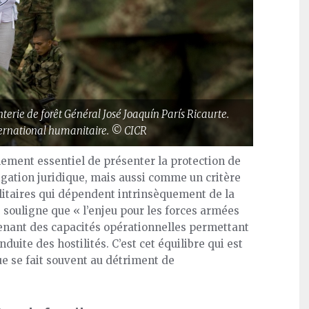
nterie de forêt Général José Joaquín París Ricaurte.
nternational humanitaire. © CICR
lement essentiel de présenter la protection de
ation juridique, mais aussi comme un critère
litaires qui dépendent intrinsèquement de la
 souligne que « l’enjeu pour les forces armées
enant des capacités opérationnelles permettant
duite des hostilités. C’est cet équilibre qui est
que se fait souvent au détriment de