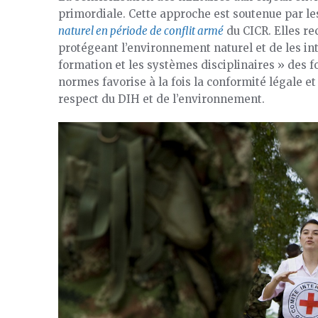
primordiale. Cette approche est soutenue par l
naturel en période de conflit armé
du CICR. Elles r
protégeant l’environnement naturel et de les inté
formation et les systèmes disciplinaires » des f
normes favorise à la fois la conformité légale e
respect du DIH et de l’environnement.