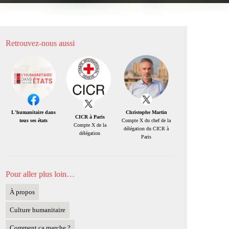
Retrouvez-nous aussi
Christophe Martin
L'humanitaire dans
CICR à Paris
Compte X du chef de la
tous ses états
Compte X de la
délégation du CICR à
délégation
Paris
Pour aller plus loin…
À propos
Culture humanitaire
Comment ça marche ?