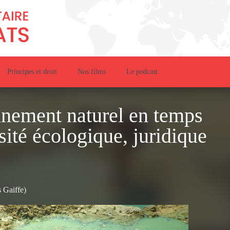
Principes et droit
Nos films
Le podcast
nnement naturel en temps
ssité écologique, juridique
 Gaiffe)