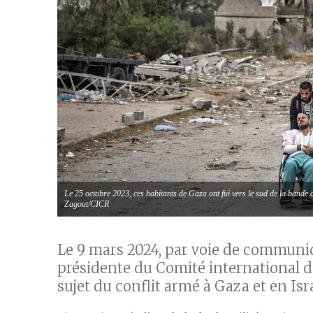
Le 25 octobre 2023, ces habitants de Gaza ont fui vers le sud de la bande
Zagout/CICR
Le 9 mars 2024, par voie de communiq
présidente du Comité international de
sujet du conflit armé à Gaza et en Isra