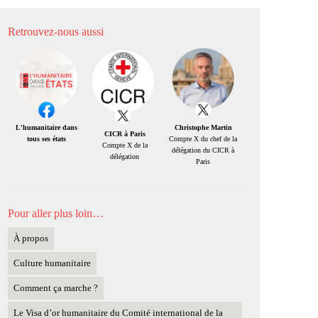
Retrouvez-nous aussi
Christophe Martin
L'humanitaire dans
CICR à Paris
Compte X du chef de la
tous ses états
Compte X de la
délégation du CICR à
délégation
Paris
Pour aller plus loin…
À propos
Culture humanitaire
Comment ça marche ?
Le Visa d’or humanitaire du Comité international de la