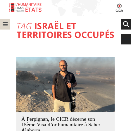
TAG
ISRAËL ET
TERRITOIRES OCCUPÉS
À Perpignan, le CICR décerne son
15ème Visa d’or humanitaire à Saher
Alghorra