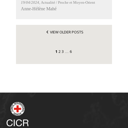
19/04/2024
, Actualité / Proche et Moyen-Orient
Anne-Hélène Mahé
VIEW OLDER POSTS
1
2
3
6
…