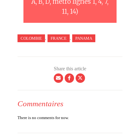
A, B, D, métro lignes 1, 4, 7,
11, 14)
,
,
COLOMBIE
FRANCE
PANAMA
Share this article
Commentaires
There is no comments for now.