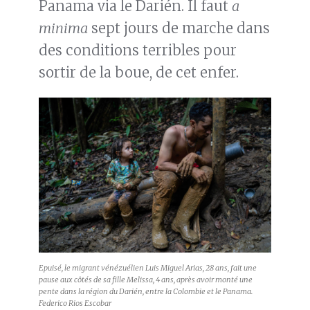
Panama via le Darién. Il faut
a
minima
sept jours de marche dans
des conditions terribles pour
sortir de la boue, de cet enfer.
Epuisé, le migrant vénézuélien Luis Miguel Arias, 28 ans, fait une
pause aux côtés de sa fille Melissa, 4 ans, après avoir monté une
pente dans la région du Darién, entre la Colombie et le Panama.
Federico Rios Escobar