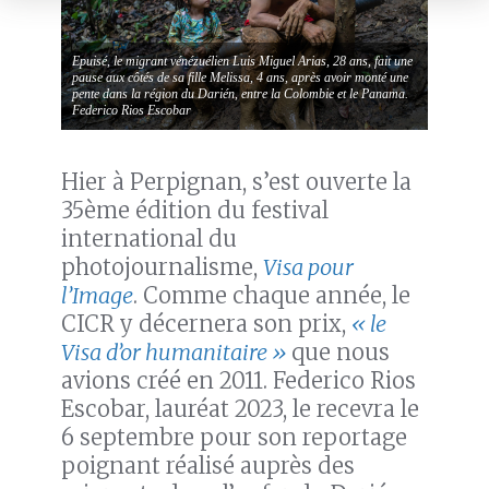
Epuisé, le migrant vénézuélien Luis Miguel Arias, 28 ans, fait une
pause aux côtés de sa fille Melissa, 4 ans, après avoir monté une
pente dans la région du Darién, entre la Colombie et le Panama.
Federico Rios Escobar
Hier à Perpignan, s’est ouverte la
35ème édition du festival
international du
photojournalisme,
Visa pour
l’Image
. Comme chaque année, le
CICR y décernera son prix,
« le
Visa d’or humanitaire »
que nous
avions créé en 2011. Federico Rios
Escobar, lauréat 2023, le recevra le
6 septembre pour son reportage
poignant réalisé auprès des