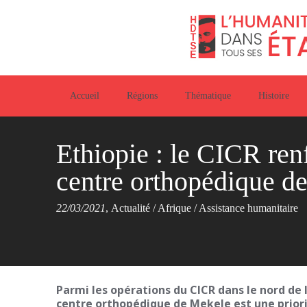
Accueil
Régions
Thématique
Histoire
Ethiopie : le CICR ren
centre orthopédique de
22/03/2021
,
Actualité
/
Afrique
/
Assistance humanitaire
Parmi les opérations du CICR dans le nord de
centre orthopédique de Mekele est une prior