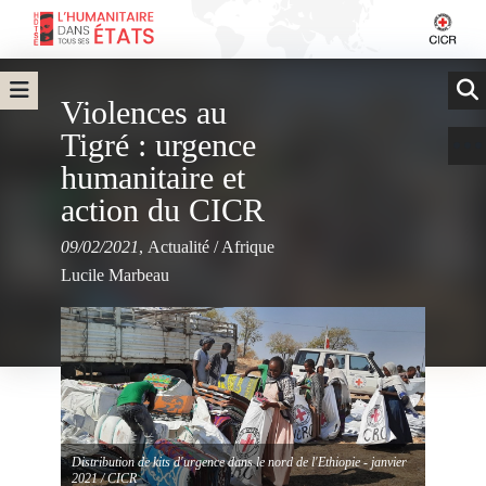
Violences au
Tigré : urgence
humanitaire et
action du CICR
09/02/2021
,
Actualité
/
Afrique
Lucile Marbeau
Distribution de kits d'urgence dans le nord de l'Ethiopie - janvier
2021 / CICR