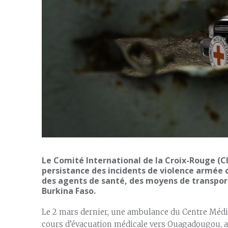
Le Comité International de la Croix-Rouge (C
persistance des incidents de violence armée c
des agents de santé, des moyens de transport
Burkina Faso.
Le 2 mars dernier, une ambulance du Centre Médi
cours d’évacuation médicale vers Ouagadougou, a