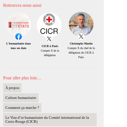
Retrouvez-nous aussi
Christophe Martin
L'humanitaire dans
CICR à Paris
Compte X du chef de la
tous ses états
Compte X de la
délégation du CICR à
délégation
Paris
Pour aller plus loin…
À propos
Culture humanitaire
Comment ça marche ?
Le Visa d’or humanitaire du Comité international de la
Croix-Rouge (CICR)