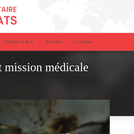
Principes et droit
Nos films
Le podcast
et mission médicale