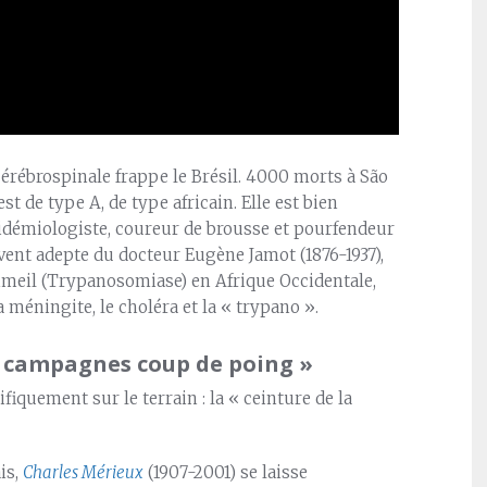
érébrospinale frappe le Brésil. 4000 morts à São
t de type A, de type africain. Elle est bien
idémiologiste, coureur de brousse et pourfendeur
rvent adepte du docteur Eugène Jamot (1876-1937),
mmeil (Trypanosomiase) en Afrique Occidentale,
 méningite, le choléra et la « trypano ».
« campagnes coup de poing »
ifiquement sur le terrain : la « ceinture de la
is,
Charles Mérieux
(1907-2001) se laisse