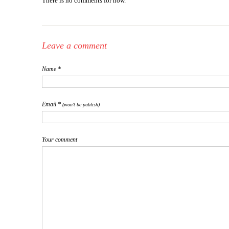
There is no comments for now.
Leave a comment
Name *
Email *
(won't be publish)
Your comment