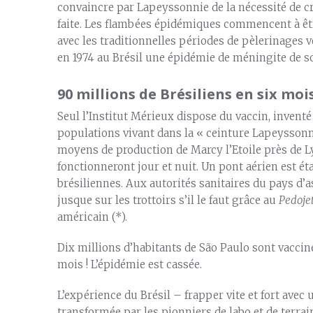
convaincre par Lapeyssonnie de la nécessité de cr
faite. Les flambées épidémiques commencent à être
avec les traditionnelles périodes de pèlerinages 
en 1974 au Brésil une épidémie de méningite de so
90 millions de Brésiliens en six mois
Seul l’Institut Mérieux dispose du vaccin, inven
populations vivant dans la « ceinture Lapeyssonn
moyens de production de Marcy l’Etoile près de Ly
fonctionneront jour et nuit. Un pont aérien est étab
brésiliennes. Aux autorités sanitaires du pays d’a
jusque sur les trottoirs s’il le faut grâce au
Pedoje
américain (*).
Dix millions d’habitants de São Paulo sont vacciné
mois ! L’épidémie est cassée.
L’expérience du Brésil – frapper vite et fort avec 
transformée par les pionniers de labo et de terrai