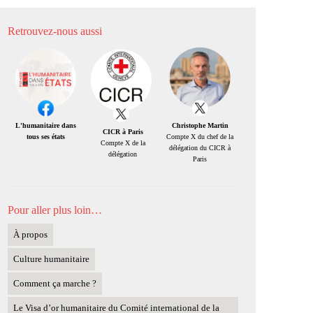
Retrouvez-nous aussi
Christophe Martin
L'humanitaire dans
CICR à Paris
Compte X du chef de la
tous ses états
Compte X de la
délégation du CICR à
délégation
Paris
Pour aller plus loin…
À propos
Culture humanitaire
Comment ça marche ?
Le Visa d’or humanitaire du Comité international de la