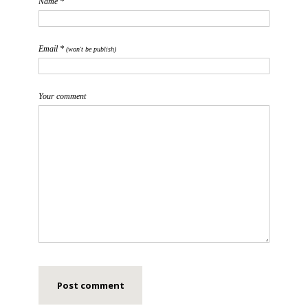
Name *
Email *
(won't be publish)
Your comment