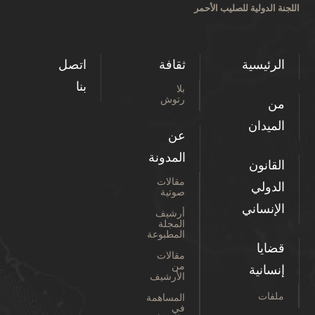
اللجنة الدولية للصليب الأحمر
الرئيسية
ثقافة
اتصل
بنا
بلا
رتوش
من
الميدان
عن
المدونة
القانون
مقالات
الدولي
صوتية
الإنساني
أرشيف
المجلة
المطبوعة
قضايا
مقالات
من
إنسانية
الأرشيف
ملفات
المساهمة
في