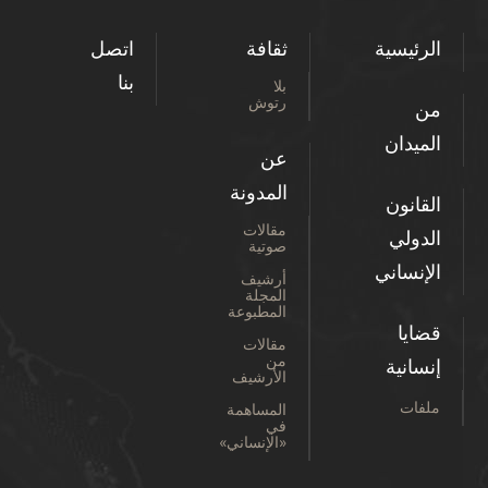
الرئيسية
ثقافة
اتصل
بنا
بلا
رتوش
من
الميدان
عن
المدونة
القانون
مقالات
الدولي
صوتية
الإنساني
أرشيف
المجلة
المطبوعة
قضايا
مقالات
من
إنسانية
الأرشيف
ملفات
المساهمة
في
«الإنساني»