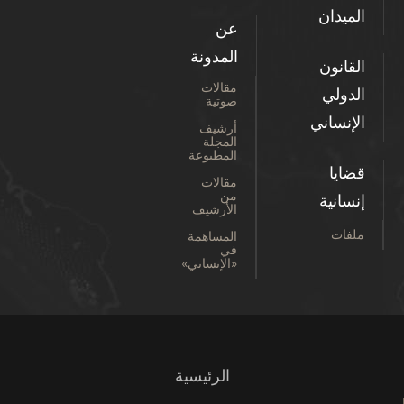
الميدان
عن
المدونة
القانون
مقالات
الدولي
صوتية
الإنساني
أرشيف
المجلة
المطبوعة
قضايا
مقالات
من
إنسانية
الأرشيف
ملفات
المساهمة
في
«الإنساني»
الرئيسية