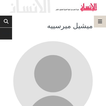
ميشيل ميرسييه