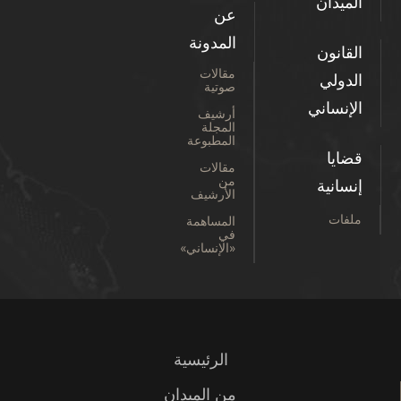
الميدان
عن
المدونة
القانون
مقالات
الدولي
صوتية
الإنساني
أرشيف
المجلة
المطبوعة
قضايا
مقالات
من
إنسانية
الأرشيف
ملفات
المساهمة
في
«الإنساني»
الرئيسية
من الميدان