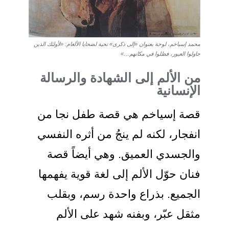
محمد إسياخم، لوحة بعنوان «إلى ذكرى» تحية لضحايا الألغام: «لأولئك الذين
حاولوا العبور، فظلوا في مكانهم…»
من الألم إلى الشهادة والرسالة
الإنسانية
قصة إسياخم هي قصة طفل نجا من
انفجار، لكنه لم ينجُ من أثره النفسي
والجسدي العميق. وهي أيضاً قصة
فنان حوّل الألم إلى لغة قوية يفهمها
الجميع. بذراع واحدة رسم، وبقلب
مثقل عبّر، وبفنه شهد على الألم