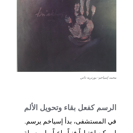
محمد إسياخم- بورتريه ذاتي
الرسم كفعل بقاء وتحويل الألم
في المستشفى، بدأ إسياخم يرسم.
لم يكن اختياراً فنياً واعياً، بل وسيلة