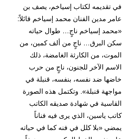
في تقديمه لكتاب إسياخم، يصف بن
عامر مدين الفنان محمد إسياخم قائلاً:
«محمد إسياخم ناجٍ… طوال حياته
سكن البرق… ناجٍ من ألف كمين، من
الموت، من الكارثة الغامضة، ذلك
الاسم الآخر للجنون، ناجٍ من حرب
خاضها ضد نفسه، بنفسه، قنبلة في
مواجهة قنبلة». وتكتمل هذه الصورة
القاسية في شهادة صديقه الكاتب
كاتب ياسين، الذي يرى فيه فناناً
يمضي «بلا كلل في فنه كما في حياته