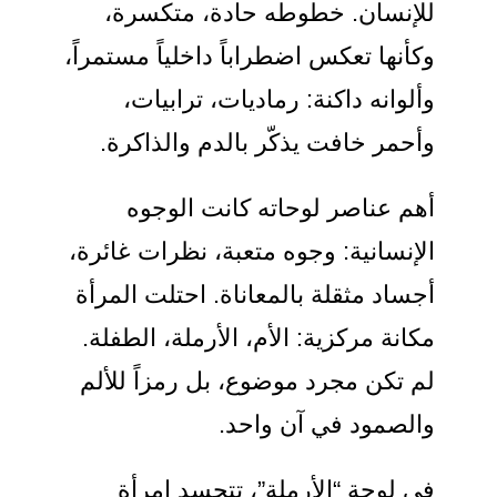
للإنسان. خطوطه حادة، متكسرة،
وكأنها تعكس اضطراباً داخلياً مستمراً،
وألوانه داكنة: رماديات، ترابيات،
وأحمر خافت يذكّر بالدم والذاكرة.
أهم عناصر لوحاته كانت الوجوه
الإنسانية: وجوه متعبة، نظرات غائرة،
أجساد مثقلة بالمعاناة. احتلت المرأة
مكانة مركزية: الأم، الأرملة، الطفلة.
لم تكن مجرد موضوع، بل رمزاً للألم
والصمود في آن واحد.
في لوحة “الأرملة”، تتجسد امرأة