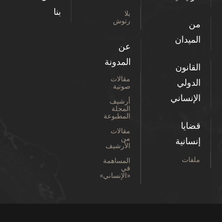
بنا
بلا
رتوش
من
الميدان
عن
المدونة
القانون
مقالات
الدولي
صوتية
الإنساني
أرشيف
المجلة
المطبوعة
قضايا
مقالات
من
إنسانية
الأرشيف
ملفات
المساهمة
في
«الإنساني»