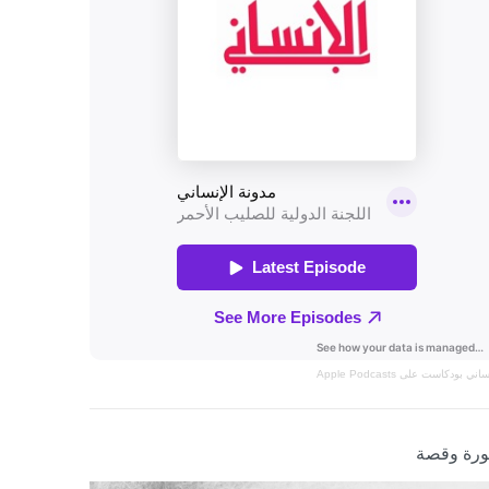
نساني
بودكاست على Apple Podcasts
رة وقصة