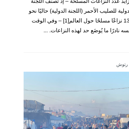
زايد عدد النزاعات المسلحة – إذ تصنّف اللجنة
دولية للصليب الأحمر (اللجنة الدولية) حاليًا نحو
130 نزاعًا مسلحًا حول العالم[1] – وفي الوقت
سه نادرًا ما يُوضَع حد لهذه النزاعات. ...
ا رتوش