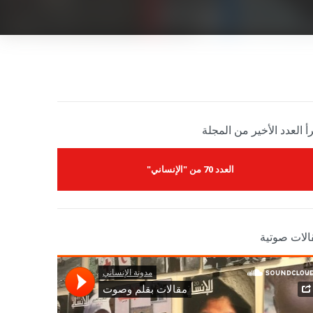
أ العدد الأخير من المجلة
العدد 70 من "الإنساني"
الات صوتية