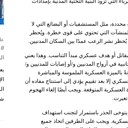
 التي تزود البنية التحتية المدنية بإمدادات
محددة، مثل المستشفيات أو البضائع التي لا
والمنشآت التي تحتوي على قوى خطرة. ويُحظر
عا
ُحظر نشر الرعب عمدًا بين السكان المدنيين.
8 تشرين الأول / أكتوبر، 2025
قاتل أو هدف عسكري مبدأ التناسب. وهذا يعني
ال
ية في أرواح المدنيين و/أو إصابات للمدنيين و/
بع
نةً بالميزة العسكرية الملموسة والمباشرة
ال
كري إلا بعد تقييمٍ يؤدي إلى استنتاج مفاده أن
ال
ة العسكرية المتوقعة. ويجب أيضًا إلغاء الهجوم
تغيرت.
شخ
توخى الحذر باستمرار لتجنب استهداف
 العسكرية. ويجب على الطرفين اتخاذ جميع