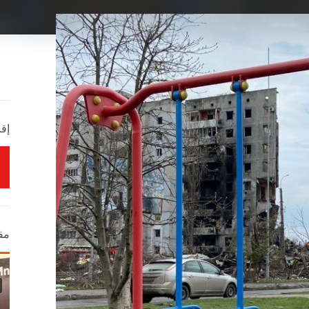
إقر
مق