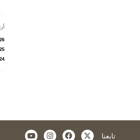
أر
26
25
24
youtube
instagram
facebook
twitter
تابعنا