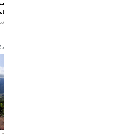
لح
تص
رؤ