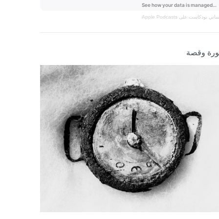
نساني
بودكاست على Apple Podcasts
رة وقصة