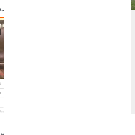
مق
مجلة
بو