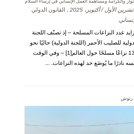
حوار والكرامة ومساهمة العمل الإنساني في إرساء السلام
, القانون الدولي
إنساني
زايد عدد النزاعات المسلحة – إذ تصنّف اللجنة
دولية للصليب الأحمر (اللجنة الدولية) حاليًا نحو
130 نزاعًا مسلحًا حول العالم[1] – وفي الوقت
سه نادرًا ما يُوضَع حد لهذه النزاعات. ...
ا رتوش