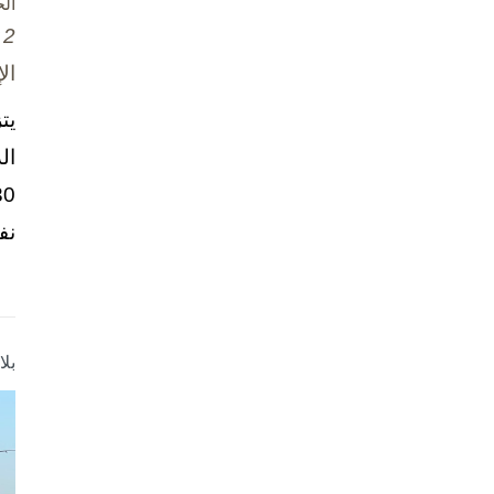
ال
2 تشرين الأول / أكتوبر، 2025
ال
يت
ال
نف
بل