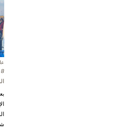
عا
8 تشرين الأول / أكتوبر، 2025
ال
بع
ال
ال
شخ