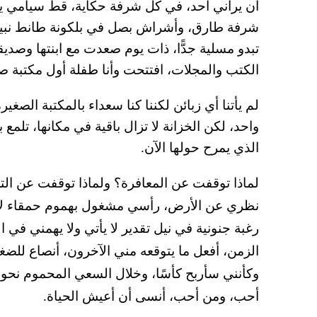
أن يراني أحد، في كل شرفة حكاية، قط سيامي
شرفة طارق، وأشراش بصل في بلكونة طانط نبيل
تبدو مسلية جدًّا، ذات يوم صعدت مع ابنتها وصد
الكتب والمجلات، افتتحت وأنا طفلة أول مكتبة ص
لم يأتنا أي زبائن لكننا كنا سعداء بالمكتبة ال
واحد، لكن الخزانة لا تزال باقية في مكانها، تلمع
الذي يمرح حولها الآن.
لماذا توقفت عن المعافرة؟ ولماذا توقفت عن التل
نظري عن الأرض، رأسي مشغول بهموم حمقاء لا م
رغبة جنونية في نيل تقدير لا يأتي ولا يهمني في ال
الزمن، أفعل ما يتوقعه مني الآخرون، أنصاع للضغ
وكأنني سأربح كأسًا، وخلال السعي المحموم نحو
أحب، ومن أحب، أنسى أن أعيش الحياة.