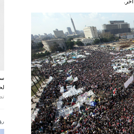
آخر.
لح
تص
رؤ