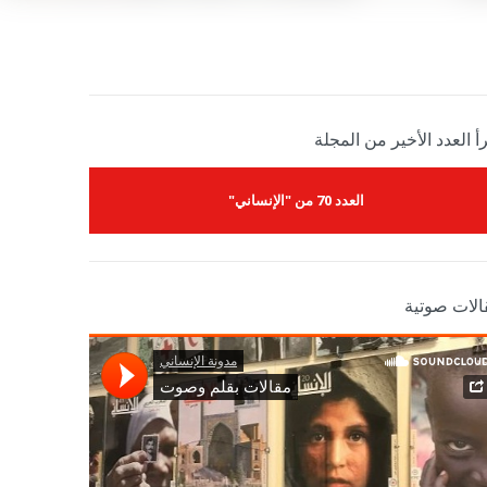
أ العدد الأخير من المجلة
العدد 70 من "الإنساني"
الات صوتية