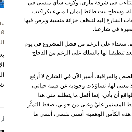
 يتثاءب في شرفة ماري، وكوب شاي منسي في
ة، وسطح بيت طانط إيمان المليء بكراكيب
يقات الشارع إليه لننظف خزانة منسية ونرص فيها
عا
غيرة في شارعنا.
8 تشرين الأول / أكتوبر، 2025
ال
صغيرة، سعداء على الرغم من فشل المشروع في يوم
 بعد تنظيفنا لها بالسلك على الرغم من الدجاج
بع
ال
ال
صص والمراقبة، أسير الآن في الشارع لا أرفع
شخ
عنى لها، تساؤلات وجودية عن قيمة حياتي،
واقع أن يأتي، إنما أفعل ما يتطلبه مني هذا
ط المستمر عليَّ وعلى من حولي، ضغط التميُّز
 هذه الكأس الوهمية، أنسى نفسي، أنسى ما
أر
26