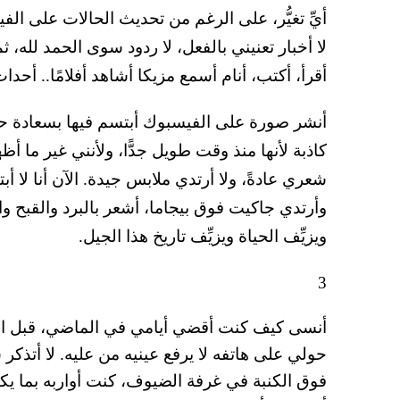
أيِّ تغيُّر، على الرغم من تحديث الحالات على ا
لا أخبار تعنيني بالفعل، لا ردود سوى الحمد لله،
أقرأ، أكتب، أنام أسمع مزيكا أشاهد أفلامًا.. أحداث
أنشر صورة على الفيسبوك أبتسم فيها بسعادة ح
كاذبة لأنها منذ وقت طويل جدًّا، ولأنني غير ما أظ
شعري عادةً، ولا أرتدي ملابس جيدة. الآن أنا لا أ
وأرتدي جاكيت فوق بيجاما، أشعر بالبرد والقبح وا
ويزيِّف الحياة ويزيِّف تاريخ هذا الجيل.
3
أنسى كيف كنت أقضي أيامي في الماضي، قبل الث
حولي على هاتفه لا يرفع عينيه من عليه. لا أتذ
فوق الكنبة في غرفة الضيوف، كنت أواربه بما 