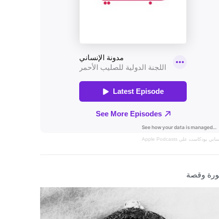
نساني
بودكاست على Apple Podcasts
رة وقصة