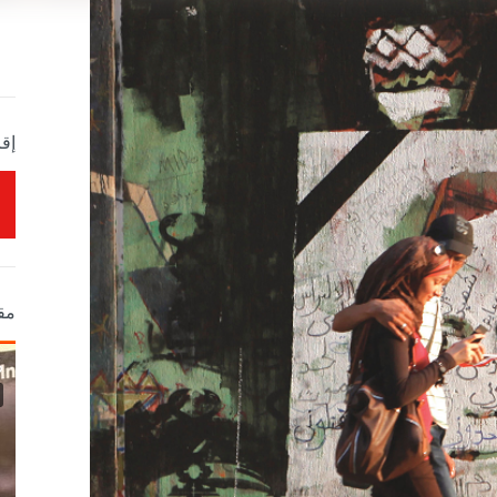
إقر
مق