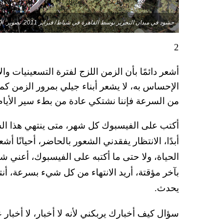
حشود في ميدان التحرير بوسط القاهرة في شباط/ فبراير 2011. تصوير: EPA/KHALED ELFIQI
2
أشعر دائمًا بأن الزمن اللزج لفترة التسعينيات و
الإحساس به، لا يشعر أبناء جيلي بمرور الزمن كما
من السرعة فإننا نشتكي عادة من بطء سير الأيام
أكتب على الفيسبوك كل شهر، متى ينتهي هذا الش
أبدًا، الانتظار يفقدني الشعور بالحاضر، أحيانًا أ
الحياة، ولا حتى ما أكتبه على الفيسبوك، أعني 
بآخر مؤقتة، أريد الانتهاء من كل شيء بسرعة، أنتظ
يحدث.
سؤال كيف أخبارك يربكني لأنه لا أخبار، لا أخبا