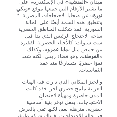
ميدان «
المنشية
» في الإسكندرية، على
ما تشير الأرقام التي جمعها موقع «
ويكي
ثورة
» عن ضحايا الاحتجاجات المصرية. *
وتنطبق هذه السمة أيضًا على الحالة
السورية. فقد شكلت المناطق الحضرية
ساحة الاحتجاج الرئيس الذي بدأ قبل
ست سنوات: كالأحياء الحضرية الفقيرة
من حمص مثل «
بابا عمرو
»، وكذلك
«
الغوطة
»، وهو فضاء ريفي، لكنه شهد
نموًا حضريًا متسارعًا منذ عقد
الثمانينيات.
والحيز المكاني الذي دارت فيه الهبات
العربية ملمح حضري آخر. فقد كانت
المدن حاضرة ومهيأة لاحتضان
الاحتجاجات، بفعل توفر بنية أساسية
حضرية، مترهلة نعم، لكنها تفي بالغرض
في حالة الاحتجاجات: فهناك شبكة طرق