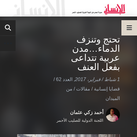
تحتج وتنزف
الدماء…مدن
عربية تتداعى
بفعل العنف
1 شباط / فبراير، 2017
,
العدد 62
/
قضايا إنسانية
/
مقالات
/
من
الميدان
أحمد زكي عثمان
اللجنة الدولية للصليب الأحمر