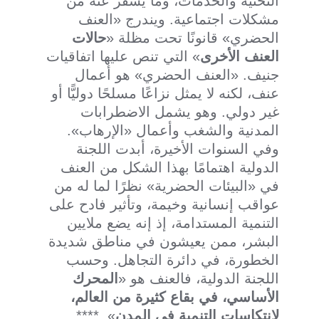
التحتية والخدمات، وما يسفر عنه من
مشكلات اجتماعية. ويندرج «العنف
الحضري» قانونًا تحت مظلة «
حالات
العنف الأخرى
» التي تنص عليها اتفاقيات
جنيف. «العنف الحضري» هو أعمال
عنف، لكنه لا يمثل نزاعًا مسلحًا دوليًّا أو
غير دولي. وهو يشمل الاضطرابات
المدنية والشغب وأعمال «الإرهاب».
وفي السنوات الأخيرة، أبدت اللجنة
الدولية اهتمامًا بهذا الشكل من العنف
في «البيئات الحضرية» نظرًا لما له من
عواقب إنسانية وخيمة، وتأثير فادح على
التنمية المستدامة، إذ إنه يضع ملايين
البشر، ممن يعيشون في مناطق شديدة
الخطورة، في دائرة التجاهل. وحسب
اللجنة الدولية، فالعنف هو «
المحرك
الأساسي، في بقاع كثيرة من العالم،
لانتكاسات التنمية في المدن
». ****