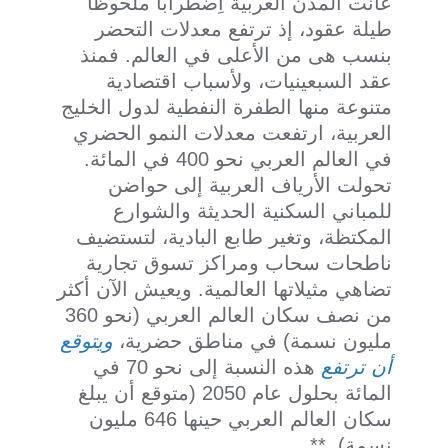
عانت المدن العربية اِضْطَراَبًا ملحوظًا
طيلة عقود، إذ ترتفع معدلات التحضر
بنسب هى من الأعلى في العالم. فمنذ
عقد السبعينيات، ولأسباب اقتصادية
متنوعة منها الطفرة النفطية لدول الخليج
العربية، ارتفعت معدلات النمو الحضري
في العالم العربي نحو 400 في المائة.
تحولت الأرياف العربية إلى حواضن
للمباني السكنية الحديثة والشوارع
المكتظة، وتغير طابع البادية، لتستضيف
ناطحات سحاب ومراكز تسوق تجارية
تضاهي مثيلاتها العالمية. ويعيش الآن أكثر
من نصف سكان العالم العربي (نحو 360
مليون نسمة) في مناطق حضرية،
ويتوقع
أن ترتفع
هذه النسبة إلى نحو 70 في
المائة بحلول عام 2050 (متوقع أن يبلغ
سكان العالم العربي حينها 646 مليون
نسمة). **