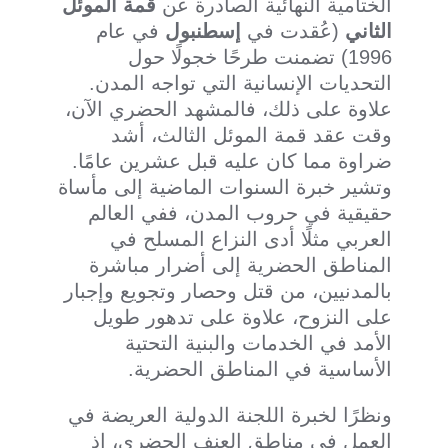
الختامية النهائية الصادرة عن
قمة الموئل
الثاني
(عُقدت في
إسطنبول
في عام
1996) تضمنت طرحًا خجولًا حول
التحديات الإنسانية التي تواجه المدن.
علاوة على ذلك، فالمشهد الحضري الآن،
وقت عقد قمة الموئل الثالث، أشد
ضراوة مما كان عليه قبل عشرين عامًا.
وتشير خبرة السنوات الماضية إلى مأساة
حقيقية في حروب المدن، ففي العالم
العربي مثلًا أدى النزاع المسلح في
المناطق الحضرية إلى أضرار مباشرة
بالمدنيين، من قتل وحصار وتجويع وإجبار
على النزوح، علاوة على تدهور طويل
الأمد في الخدمات والبنية التحتية
الأساسية في المناطق الحضرية.
ونظرًا لخبرة اللجنة الدولية العريضة في
العمل في مناطق العنف الحضري، إذ