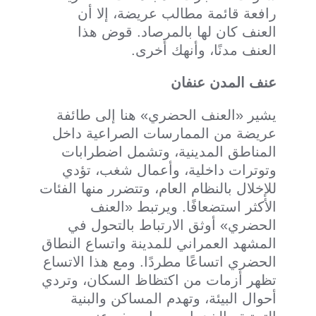
رافعة قائمة مطالب عريضة، إلا أن
العنف كان لها بالمرصاد. قوض هذا
العنف مدنًا، وأنهك أخرى.
عنف المدن عنفان
يشير «العنف الحضري» هنا إلى طائفة
عريضة من الممارسات الصراعية داخل
المناطق المدينية، وتشمل اضطرابات
وتوترات داخلية، وأعمال شغب، تؤدي
للإخلال بالنظام العام، وتتضرر منها الفئات
الأكثر استضعافًا. ويرتبط «العنف
الحضري» أوثق الارتباط بالتحول في
المشهد العمراني للمدينة واتساع النطاق
الحضري اتساعًا مطردًا. ومع هذا الاتساع
تظهر أزمات من اكتظاظ السكان، وتردي
أحوال البيئة، وتهدم المساكن والبنية