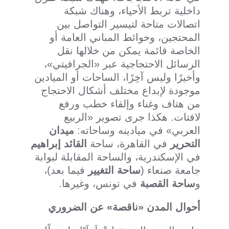
داخلية تربط الأحياء، وهناك شبكة
اتصالات متاحة لتيسير التواصل بين
المحتجين، وحوائط المباني العامة أو
الخاصة قائمة يمكن من خلالها نقل
الرسائل الاحتجاجية عبر «الجرافيتي»،
وأخيرًا وليس آخِرًا، الساحات أو الميادين
موجودة لإبداع مختلف أشكال الاحتجاج
من هتاف وغناء وإلقاء خطب ورفع
لافتات. هكذا جرى تصوير «الربيع
العربي» في ميادينه وساحاته:
ميدان
التحرير
في القاهرة، ساحة
القائد إبراهيم
في الإسكندرية، والساحة المقابلة لبوابة
جامعة صنعاء (
ساحة التغيير
فيما بعد)،
و
ساحة القصبة
في تونس، وغيرها.
أحوال المدن «ناقصة» عن الضروري