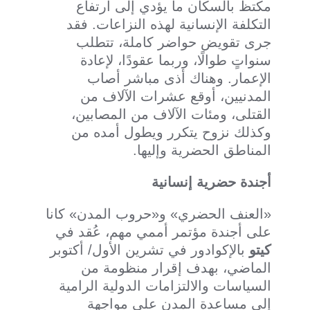
مكتظ بالسكان ما يؤدي إلى ارتفاع
التكلفة الإنسانية لهذه النزاعات. فقد
جرى تقويض حواضر كاملة، تتطلب
سنواتٍ طوالًا، وربما عقودًا، لإعادة
الإعمار. وهناك أذى مباشر أصاب
المدنيين، أوقع عشرات الآلاف من
القتلى، ومئات الآلاف من المصابين،
وكذلك نزوح يتكرر ويطول أمده من
المناطق الحضرية وإليها.
أجندة حضرية إنسانية
«العنف الحضري» و«حروب المدن» كانا
على أجندة مؤتمر أممي مهم، عُقد في
كيتو
بالإكوادور في تشرين الأول/ أكتوبر
الماضي، بهدف إقرار منظومة من
السياسات والالتزامات الدولية الرامية
إلى مساعدة المدن على مواجهة