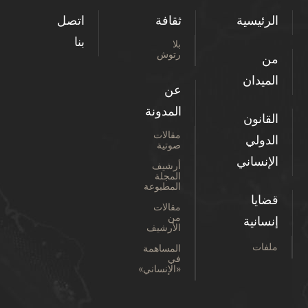
الرئيسية
ثقافة
اتصل
بنا
بلا
رتوش
من
الميدان
عن
المدونة
القانون
مقالات
الدولي
صوتية
الإنساني
أرشيف
المجلة
المطبوعة
قضايا
مقالات
من
إنسانية
الأرشيف
ملفات
المساهمة
في
«الإنساني»