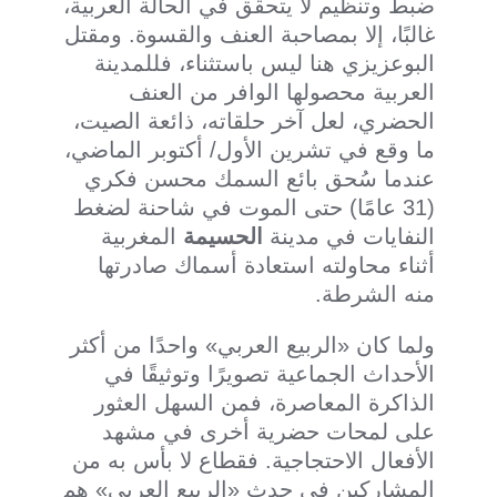
ضبط وتنظيم لا يتحقق في الحالة العربية،
غالبًا، إلا بمصاحبة العنف والقسوة. ومقتل
البوعزيزي هنا ليس باستثناء، فللمدينة
العربية محصولها الوافر من العنف
الحضري، لعل آخر حلقاته، ذائعة الصيت،
ما وقع في تشرين الأول/ أكتوبر الماضي،
عندما سُحق بائع السمك محسن فكري
(31 عامًا) حتى الموت في شاحنة لضغط
النفايات في مدينة
الحسيمة
المغربية
أثناء محاولته استعادة أسماك صادرتها
منه الشرطة.
ولما كان «الربيع العربي» واحدًا من أكثر
الأحداث الجماعية تصويرًا وتوثيقًا في
الذاكرة المعاصرة، فمن السهل العثور
على لمحات حضرية أخرى في مشهد
الأفعال الاحتجاجية. فقطاع لا بأس به من
المشاركين في حدث «الربيع العربي» هم