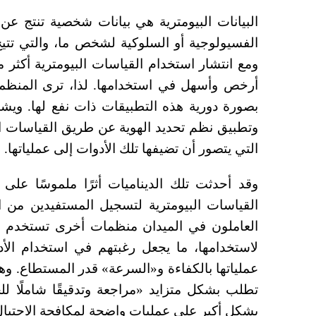
البيانات البيومترية هي بيانات شخصية تنتج عن 
الفسيولوجية أو السلوكية لشخص ما، والتي تتيح
ومع انتشار استخدام القياسات البيومترية أكثر
أرخص وأسهل في استخدامها. لذا، ترى المنظم
بصورة دورية هذه التطبيقات ذات نفع لها. ويش
وتطبيق نظم تحديد الهوية عن طريق القياسات ال
التي يتصور أن تضيفها تلك الأدوات إلى عملياتها.
وقد أحدثت تلك الديناميات أثرًا ملموسًا على
القياسات البيومترية لتسجيل المستفيدين من ا
العاملون في الميدان منظمات أخرى تستخدم ال
لاستخدامها، ما يجعل رغبتهم في استخدام الأدوات
عملياتها بالكفاءة و«السرعة» قدر المستطاع. و
تطلب بشكل متزايد «مراجعة وتدقيقًا شاملًا ل
بشكل أكبر على عمليات واضحة لمكافحة الاحتيال 