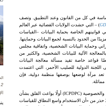
 حساسة في كل من القانون وعند التطبيق. وتصف
GD
) – التي حشدت الولايات القضائية عبر العالم
ي قوانينهم الخاصة بحماية البيانات –القياسات
زيدًا من الحدود بالنسبة لجمع البيانات وحمايتها.
يبراني وحماية البيانات الشخصية، واتفاقية مجلس
بالمعالجة الآلية للبيانات الشخصية، والكثير من
ًا قواعد خاصة تقيد مسألة معالجة البيانات
ى اللجنة الدولية للصليب الأحمر، التي اعتمدت
ي تعد مرآة لوضعها بوصفها منظمة دولية، فإن
ال
مماثلة.
2 تشرين الأول / أكتوبر، 2025
ال
لقد أثار المؤتمر الدولي لمفوضي حماية البيانات والخصوصية (ICPDPC) أولًا بواعث القلق بشأن
القياسات البيومترية في قرار صدر في عام 2005 حذر من «أن الاستخدام واسع النطاق للقياسات
يت