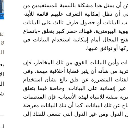
ن أن يمثل هذا مشكلة بالنسبة للمستفيدين من
في أن تظل إمكانية التعرف عليهم قائمة للأبد،
البيانات أو حصول طرف ثالث على البيانات
وية البيومترية، فهناك خطر كبير يتعلق «باتساع
عا
تح المجال أمام إمكانية استخدام البيانات في
8 تشرين الأول / أكتوبر، 2025
كها أو توافق عليها.
ال
ت وأمن البيانات القوي من تلك المخاطر، فإن
بع
ترية من شأنه أن يثير قضايا أخلاقية مهمة. وفي
ال
لفئات المتضررة عن قلق بالغ بشأن استخدام
ال
ير إنسانية على البيانات، وخاصة فيما يتعلق
شخ
مترية ملفتة للانتباه لهذه الأسباب، فإن المنظمات
 عن تلك البيانات. كما أن تلك البيانات معرضة
 الدول ومن غير الدول التي تسعي للنفاذ إلى
أر