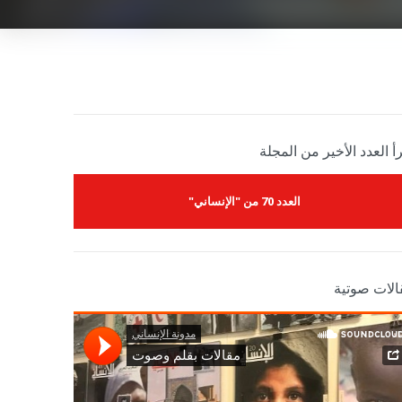
أ العدد الأخير من المجلة
العدد 70 من "الإنساني"
الات صوتية