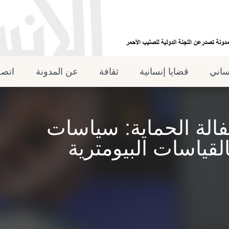
نساني
قضايا إنسانية
ثقافة
عن المدونة
اتصل
كفالة الحماية: سياسات
القياسات البيومترية