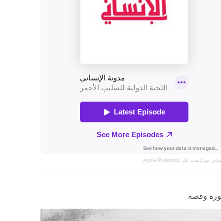
نساني
بودكاست على Apple Podcasts
رة وقصة