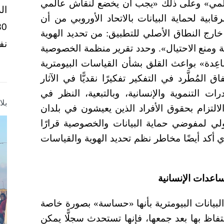
لعالمي» وعلى ذلك «يجب أن يخضع لنقاش عالمي
ال
لجهات الرقابية لحماية البيانات بالاتحاد الأوروبي من أن
ا خارج النطاق الأصلي للتطبيق: من تحديد الهوية
نف
بة ومنع الاحتيال». وحدد تقرير منظمة الخصوصية
ون «مراقَبة مساعِدة» بواعث القلق بشأن القياسات البيومترية
مُطَّرد في التفكير تفكيرًا نقديًّا في الآثار
ات التنموية والإنسانية، وبالتبعية، النظر في
بل
الالتزام بحقوق الأفراد الذين يعيشون في بلدان
اعتمد المؤتمر الدولي لمفوضي حماية البيانات والخصوصية قرارًا
 أكد أيضًا مخاطر نظم تحديد الهوية والقياسات
ساعدات الإنسانية
لبيانات البيومترية بأنها «حساسة» بصورة خاصة
تفاظ بها بعد جمعها، فإنها تستحدث سجلًّا يمكن