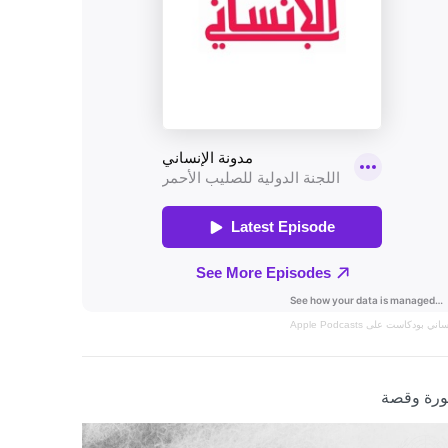
نساني
بودكاست على Apple Podcasts
رة وقصة