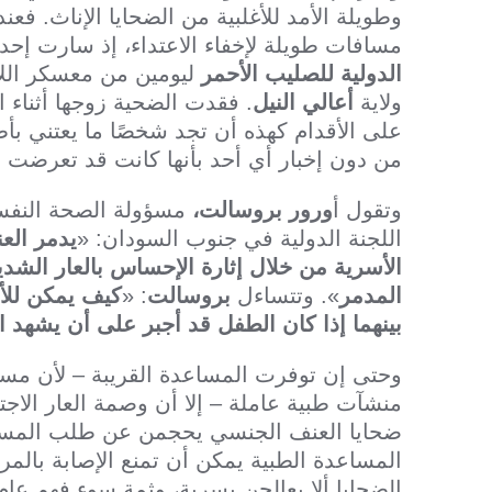
وطويلة الأمد للأغلبية من الضحايا الإناث. ف
مسافات طويلة لإخفاء الاعتداء، إذ سارت إحد
الدولية للصليب الأحمر
ليومين من معسكر الل
ولاية
أعالي النيل
. فقدت الضحية زوجها أثناء 
على الأقدام كهذه أن تجد شخصًا ما يعتني بأط
من دون إخبار أي أحد بأنها كانت قد تعرضت ل
وتقول أ
ورور بروسالت،
مسؤولة الصحة النفسي
اللجنة الدولية في جنوب السودان: «
يدمر الع
الأسرية من خلال إثارة الإحساس بالعار الشد
المدمر
». وتتساءل
بروسالت
: «
كيف يمكن للأم
بينهما إذا كان الطفل قد أجبر على أن يشهد ا
وحتى إن توفرت المساعدة القريبة – لأن م
منشآت طبية عاملة – إلا أن وصمة العار الاجتم
ضحايا العنف الجنسي يحجمن عن طلب المساعدة
المساعدة الطبية يمكن أن تمنع الإصابة بال
الضحايا ألا يعالجن بسرية، وثمة سوء فهم عا