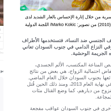
رية من خلال إثارة الإحساس بالعار الشديد لدى
ة
عنف الجنسي ضد النساء، فتستخدمها الأطراف
 وفي النزاع الدامي في جنوب السودان تعاني
 الجريمة الوحشية.
مجلة
ص المناعة المكتسب، الألم الجسدي،
بو
خفاض احتمالية الزواج، هي بعض من نتائج
ها بجنوب السودان خلال العام الماضي.
وقد انزلق جنوب السودان إلى دوامة العنف في نهاية العام 2013، ومنذ ذلك الحين قُتل
زوح من ديارهم، كما وضع القتال مئات
مجاعة.
لأخرى في جنوب السودان عواقب مفجعة