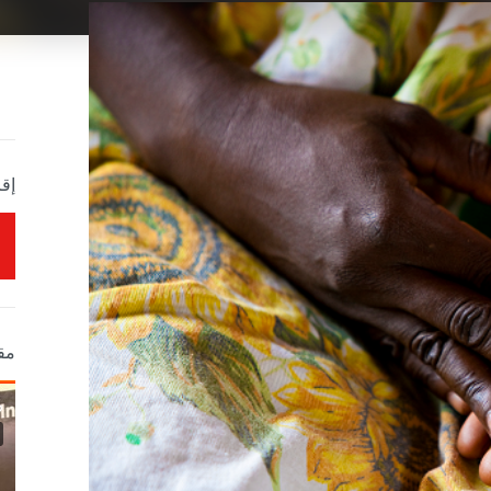
إقر
مق