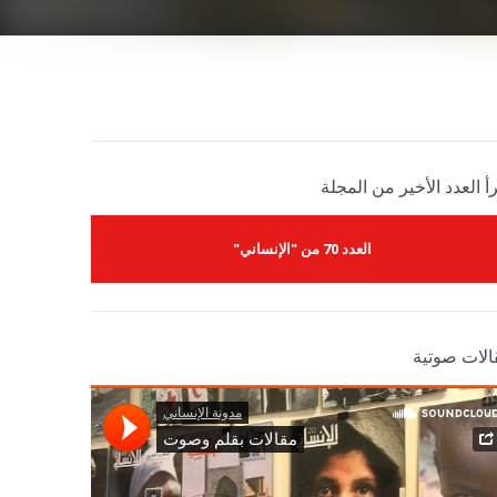
أ العدد الأخير من المجلة
العدد 70 من "الإنساني"
الات صوتية