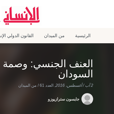
الرئيسية
من الميدان
القانون الدولي الإ
العنف الجنسي: وصمة ع
السودان
2 آب / أغسطس، 2016
,
العدد 61
/
من الميدان
جايسون سترازيوزو