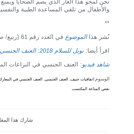
نحن لمحو هذا العار الذي يصم الضحايا ويمنع 
والأطفال من تلقي المساعدة الطبية والنفسية ا
**
نُشر هذا
الموضوع
في العدد رقم 61 (ربيع/ صيف 2016) من مجلة «الإنساني».
اقرأ أيضا:
نوبل للسلام 2018: العنف الجنسي في الحروب تحت دائرة الضوء
شاهد فيديو
: العنف الجنسي في النزاعات الم
الوسوم:
,
,
اتفاقيات جنيف
العنف الجنسي
العنف الجنسي في المعارك
نقص المناعة المكتسب
شارك هذا المقا