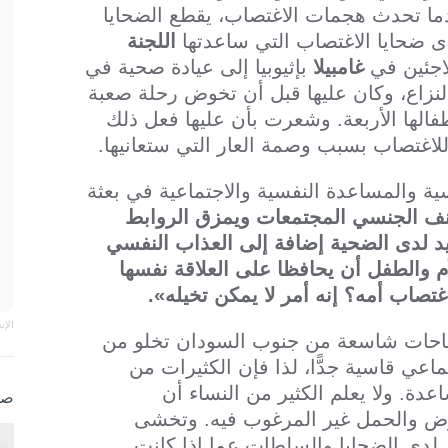
عندما تحدث هجمات الاغتصاب، يقطع الضحايا
ى ضحايا الاغتصاب التي ساعدتها
اللجنة
اجئين في
غامبيلا
بإثيوبيا إلى عيادة صحية في
النزاع، وكان عليها قبل أن تخوض رحلة صعبة
فالها الأربعة. وشعرت بأن عليها فعل ذلك
لاغتصاب بسبب وصمة العار التي ستعانيها.
ة والمساعدة النفسية والاجتماعية في بعثة
نف الجنسي المجتمعات ويمزق الروابط
يد لدى الضحية إضافة إلى العذاب النفسي
 والطفل أن يحافظا على العلاقة نفسها
غتصاب أمه؟ إنه أمر لا يمكن تخيله».
الإ
ساحات شاسعة من جنوب السودان تخلو من
اعي قاسية جدًّا، لذا فإن الكثيرات من
. ولا يعلم الكثير من النساء أن
صو
مرض والحمل غير المرغوب فيه. وتخشى
م لدى الضحايا والسلطات عما إذا كانت