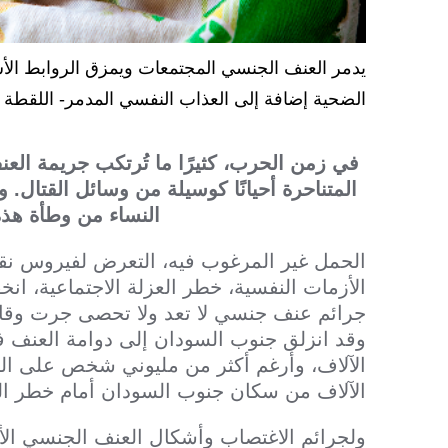
يدمر العنف الجنسي المجتمعات ويمزق الروابط الأس
الضحية إضافة إلى العذاب النفسي المدمر- اللقطة (2010) من تصوير: Marko Kokic/ اللجنة الدولي
في زمن الحرب، كثيرًا ما تُرتكب جريمة ال
المتناحرة أحيانًا كوسيلة من وسائل القتال.
النساء من وطأة هذه
الحمل غير المرغوب فيه، التعرض لفيروس نق
الأزمات النفسية، خطر العزلة الاجتماعية، ان
جرائم عنف جنسي لا تعد ولا تحصى جرت وقائع
الآلاف، وأرغم أكثر من مليوني شخص على الن
الآلاف من سكان جنوب السودان أمام خطر ال
ولجرائم الاغتصاب وأشكال العنف الجنسي ا