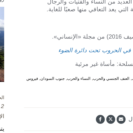
العديد من النساء والفتيات والرجال
لتي يعد التعافي منها صعبًا للغاية.
سلحة: مأساة غير مرئية
,
,
,
,
العنف الجنسي والحرب
النساء والحرب
جنوب السودان
فيروس
ال
2 تشرين الأول / أكتوبر، 2025
ال
ل
يت