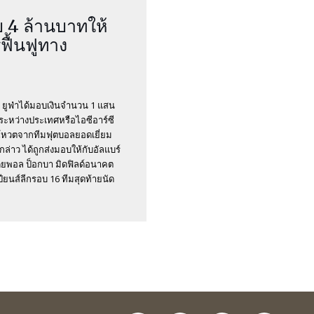
 4 ล้านบาทให้
ฟื้นฟูทาง
รือ ยูฟ่าได้มอบเงินจำนวน 1 แสน
ะหว่างประเทศหรือไอซีอาร์ซี
ารโหวตจากทีมฟุตบอลยอดเยี่ยม
กล่าว ได้ถูกส่งมอบให้กับอัลแบร์
โดยพอล ป็อกบา มิดฟิลด์อนาคต
ียนส์ลีกรอบ 16 ทีมสุดท้ายนัด