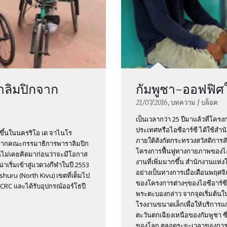
ราลิมปิกจาก
กัมพูชา-ออฟฟิศ
21/07/2016
, บทความ / บล็อค
เป็นเวลากว่า 25 ปีมาแล้วที่
ประเทศหรือไอซีอาร์ซี ได้ใช้สำน
ดขึ้นในนครริโอ เด จาไนโร
ภายใต้สังกัดกระทรวงสวัสดิการส
ุนจากคณะกรรมาธิการพาราลิมปิก
โครงการฟื้นฟูทางกายภาพของไอซี
ไม่เคยคิดมาก่อนว่าจะมีโอกาส
งานที่เพิ่มมากขึ้น สำนักงานแห่ง
น่าเริ่มเข้าสู่แวดวงกีฬาในปี 2553
อย่างเป็นทางการเมื่อเดือนพฤศ
tshuru (North Kivu) เขตที่เต็มไป
ของโครงการต่างๆของไอซีอาร์ซี
CRC และได้รับอุปกรณ์ออร์โธปี
พระตะบองกล่าว จากจุดเริ่มต้นใ
โรงงานขนาดเล็กเพื่อให้บริการแ
ตะวันตกเฉียงเหนือของกัมพูชา ซึ่ง
ของโลก ตลอดระยะเวลาของการดำ