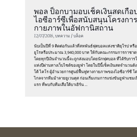
พอล ป็อกบามอบเช็คเงินสดเกือบ
ไอซีอาร์ซีเพื่อสนับสนุนโครงการ
กายภาพในอัฟกานิสถาน
12/07/2016
, บทความ / บล็อค
นับเป็นปีที่ 9 ติดต่อกันแล้วที่สหพันธ์ฟุตบอลแห่งชาติยุโรป ห
ยูโรหรือประมาณ 3,940,000 บาท ให้กับคณะกรรมการกาชาดร
โดยทุกปีเงินจำนวนนี้จะถูกส่งมอบโดยนักฟุตบอล ที่ได้รับก
แห่งปีผ่านทางเว็บไซด์ของยูฟ่า โดยในปีนี้เช็คเงินสดจำนวนดัง
โต้ ไคโร ผู้อำนวยการศูนย์ฟื้นฟูทางกายภาพของไอซีอาร์ซี 
ไกลจากทีมม้าลายยูเวนตุส ก่อนเริ่มเกมการแข่งขันยูฟ่าแชมเป
แรก ที่พบกับทีมเสือใต้บาเยิร์น ...