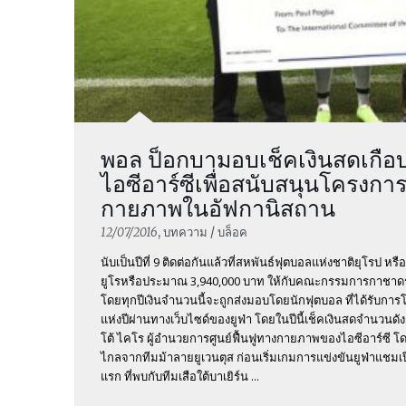
พอล ป็อกบามอบเช็คเงินสดเกือบ
ไอซีอาร์ซีเพื่อสนับสนุนโครงการ
กายภาพในอัฟกานิสถาน
12/07/2016
, บทความ / บล็อค
นับเป็นปีที่ 9 ติดต่อกันแล้วที่สหพันธ์ฟุตบอลแห่งชาติยุโรป ห
ยูโรหรือประมาณ 3,940,000 บาท ให้กับคณะกรรมการกาชาดร
โดยทุกปีเงินจำนวนนี้จะถูกส่งมอบโดยนักฟุตบอล ที่ได้รับก
แห่งปีผ่านทางเว็บไซด์ของยูฟ่า โดยในปีนี้เช็คเงินสดจำนวนดัง
โต้ ไคโร ผู้อำนวยการศูนย์ฟื้นฟูทางกายภาพของไอซีอาร์ซี 
ไกลจากทีมม้าลายยูเวนตุส ก่อนเริ่มเกมการแข่งขันยูฟ่าแชมเป
แรก ที่พบกับทีมเสือใต้บาเยิร์น ...