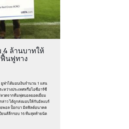
 4 ล้านบาทให้
ฟื้นฟูทาง
รือ ยูฟ่าได้มอบเงินจำนวน 1 แสน
ะหว่างประเทศหรือไอซีอาร์ซี
ารโหวตจากทีมฟุตบอลยอดเยี่ยม
กล่าว ได้ถูกส่งมอบให้กับอัลแบร์
โดยพอล ป็อกบา มิดฟิลด์อนาคต
ียนส์ลีกรอบ 16 ทีมสุดท้ายนัด