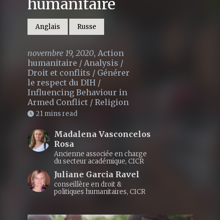
humanitaire
Anglais
Russe
novembre 19, 2020
,
Action
humanitaire
/
Analysis
/
Droit et conflits
/
Générer
le respect du DIH
/
Influencing Behaviour in
Armed Conflict
/
Religion
21 mins read
Madalena Vasconcelos
Rosa
Ancienne associée en charge
du secteur académique, CICR
Juliane Garcia Ravel
conseillère en droit &
politiques humanitaires, CICR