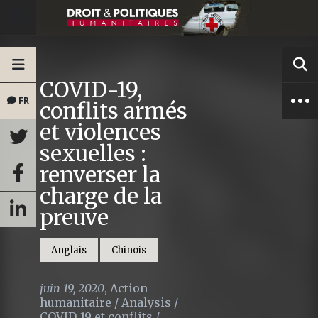
COVID-19,
FR
conflits armés
et violences
sexuelles :
renverser la
charge de la
preuve
Anglais
Chinois
juin 19, 2020
,
Action
humanitaire
/
Analysis
/
COVID-19 et conflits
/