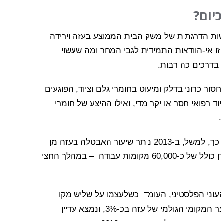
יום?
ות הדרגתית של משק הבית הממוצע בעזה וירידה
 אי-הוודאות התמידית לגבי המחר ומה שעשוי
 בדרכים כה רבות.
ור כרוני בדלק ומיעוט בחומרי גלם וציוד, הפוגעים
רפואי חסר או יקר מדי, ואילו ההיצע של חומרי
המצב המקומי והאזורי הנוכחי זרז את המגמות הללו. כך, למשל, ב-2013 נותר שיעור האבטלה בעזה מן
הגבוהים בעולם, ועלה ביותר מ-10% – המייצגים אבדן כולל של כ-60,000 מקומות עבודה – במהלך החצי
ב-2013 היה מתחת לקו העוני הפלסטיני, העומד כשלעצמו על שליש מקו
העוני בישראל השכנה. ואכן, במהלך 2013 פחת התוצר המקומי הגולמי של עזה בכ-3%, ונמצא עדיין