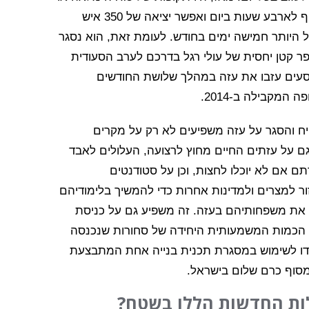
חלקית; באלה האחרונות, במקרה הטוב, נפתח המסוף לארבע שעות ביום ואפשר יציאה של 350 איש
היותר חמישה ימים בחודש. לעומת זאת, הוא נסגר
ות רצופים בתחילת 2014, ורק מספר קטן יחסית של עולי רגל בדרכם לערב הסעודית
לעבור בו. כדי לסבר את האוזן, מעל ל-59,000 נוסעים עזבו את עזה במהלך שלושת החודשים
ח והסגר על עזה משפיעים לא רק על מקרים
גם על עזתים החיים מחוץ לרצועה, העלולים לאבד
ם אם לא יוכלו לחצות, וכן על סטודנטים
 למצרים ולמדינות אחרות כדי להמשיך בלימודיהם
 את משפחותיהם בעזה. זה משפיע גם על כניסת
 הכמות המשמעותית היחידה של סחורות שנכנסה
ועדו לשימוש במסגרת תכנית בנייה אחת המתבצעת
מסוף כרם שלום בישראל.
ות החדשות הללו בשטח?