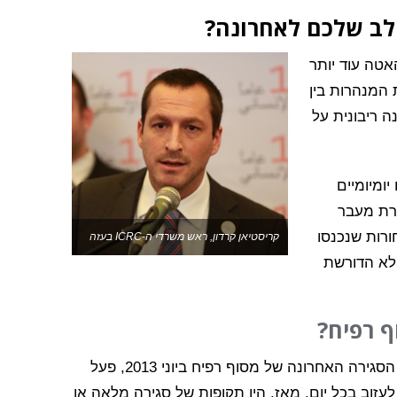
ב שלכם לאחרונה?
ם האטה עוד יותר
המנהרות בין
ה ריבונית על
ומיומיים
סגירת מעבר
 שהיו מקור לכ-30% מן הסחורות שנכנסו
קריסטיאן קרדון, ראש משרדי ה-ICRC בעזה
לא הדורשת
 רפיח?
מדובר במקור חדש לאי-ודאות עבור תושבי עזה. לפני הסגירה האחרונה של מסוף רפיח ביוני 2013, פעל
ב לתשע שעות ביום, ואפשר לכ-1,200 איש לעזוב בכל יום. מאז, היו תקופות של סגירה מלאה או