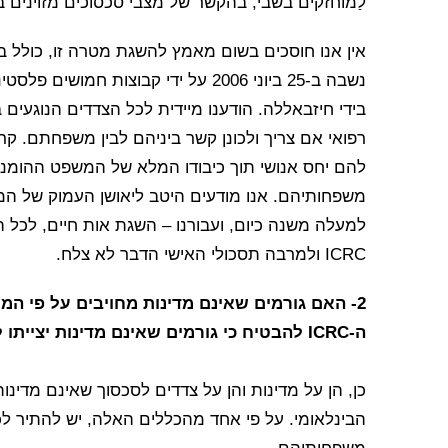
לַמוחזקים בשבי, בהקשר של מצבי סכסוכים מזוינים ב
אין אנו חוסכים בשום מאמץ להשגת מטרה זו, כולל 
בידי חיזבאללה. הודענו מיידית לכל הצדדים הנוגעים 
רפואי אם צריך ולכונן קשר ביניהם לבין משפחתם. קראנ
להם יחס אנושי תוך כיבודו המלא של המשפט ההומניט
משפחותיהם. אנו מודעים היטב ליאושן העמוק של המ
למעלה משנה כיום, ועבורנו – השגת אות חיים, לכל ה
ICRC ולמרבה תסכולי האישי הדבר לא צלח.
2- האם גורמים שאינם מדינות מחויבים על פי המש
ה-ICRC להבטיח כי גורמים שאינם מדינות יצייתו להוראות המשפט ההומניטרי הבינלאומי?
כן, הן על מדינות והן על צדדים לסכסוך שאינם מדינ
הבינלאומי. על פי אחד מהכללים האלה, יש להתיר ל