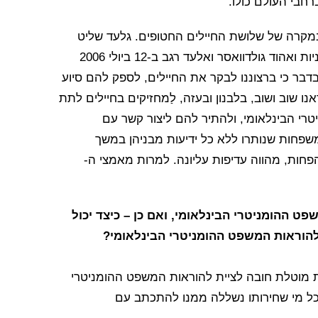
רחבי העולם כולו.
במקרה של שלושת החיילים החטופים. גלעד שליט
נשבה ב-25 ביוני 2006 על ידי קבוצות חמושים פלסטיניות ואהוד גולדוואסר ואלעד רגב ב-12 ביולי 2006
בדבר כי ברצוננו לבקר את החיילים, לספק להם סיוע
ו שוב ושוב, בלבנון ובעזה, לַמחזיקים בחיילים לתת
רי הבינלאומי, ולהתיר להם ליצור קשר עם
שפחות שנותרו ללא כל ידיעות מבניהן במשך
פחות, מהווה עדיפות עליונה. למרות מאמצי ה-
פט ההומניטרי הבינלאומי, ואם כן – כיצד יכול
ות מוטלת חובה לציית להוראות המשפט ההומניטרי
כל מי שחירותו נשללה ממנו להתכתב עם