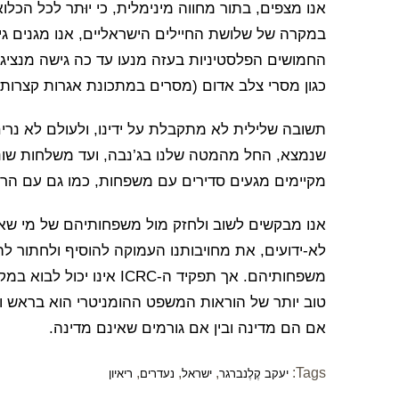
אנו מצפים, בתור מחווה מינימלית, כי יוּתר לכל הכלו
במקרה של שלושת החיילים הישראליים, אנו מגנים גינ
החמושים הפלסטיניות בעזה מנעו עד כה גישה מנציגינ
כגון מסרי צלב אדום (מסרים במתכונת אגרות קצרות) 
תשובה שלילית לא מתקבלת על ידינו, ולעולם לא נרים
שנמצא, החל מהמטה שלנו בג’נבה, ועד משלחות שונות 
מקיימים מגעים סדירים עם משפחות, כמו גם עם הרשו
אנו מבקשים לשוב ולחזק מול משפחותיהם של מי שאין
לא-ידועים, את מחויבותנו העמוקה להוסיף ולחתור ל
משפחותיהם. אך תפקיד ה-CRC
טוב יותר של הוראות המשפט ההומניטרי הוא בראש וב
אם הם מדינה ובין אם גורמים שאינם מדינה.
,
,
,
Tags:
יעקב קֶלֶנברגר
ישראל
נעדרים
ריאיון