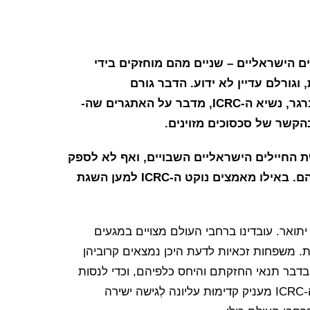
הישראליים – שניים מהם מוחזקים בידי
וגורלם עדיין לא ידוע. הדבר גורם
למשפחותיהם צער עמוק ומצוקה. ד”ר יעקב קֶלֶנברגר, נשיא ה-ICRC, מדבר על האתגרים שה-
ישה לשלושת החיילים הישראליים השבויים, ואף לא לספק
אות חיים שיכול היה להרגיע במעט את משפחותיהם. באילו מאמצים נוקט ה-ICRC למען השגת
יתואר. עובדינו ברחבי העולם מצויים במגעים
ת. משפחות זכאיות לדעת היכן נמצאים קרוביהן
דבר תנאי החזקתם והיחס כלפיהם, וכדי לנסות
להבטיח כי העקרונות הבסיסיים של אנושיוּת יכובדו, ה-ICRC מעניק קדימוּת עליונה לְגישה ישירה