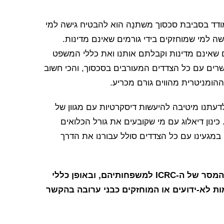
רים החשובים ביותר שעמם ה-ICRC מתמודד בסביבת סכסוך משתנָה הוא להבטיח גישה למי
שה למי שמוחזקים בידי גורמים שאינם מדינות.
 שאינם מדינות וקבלתם אותנו ואת כללי המשפט
שרים עם כל הצדדים המעורבים בסכסוך, והכי חשוב
ההומניטרית מהווים גורם מכריע.
דעתנו מיטיבה להיעשות דיסקרטיות עם מגוון של
כינון דיאלוג עם מי שקובעים את גורל הכלואים
ון במגעינו עם כל הצדדים סולל עבורנו את הדרך
3- למה אתה מצפה ממי שמחזיקים בחיילים ומהו המסר של ה-ICRC למשפחותיהם, ובאופן כללי
ות לא-ידועים או המוחזקים כבני ערובה בהקשר