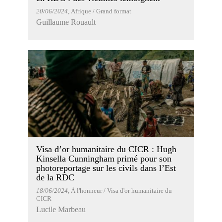
20/06/2024
, Afrique / Grand format
Guillaume Rouault
Visa d’or humanitaire du CICR : Hugh
Kinsella Cunningham primé pour son
photoreportage sur les civils dans l’Est
de la RDC
18/06/2024
, À l'honneur / Visa d'or humanitaire du
CICR
Lucile Marbeau