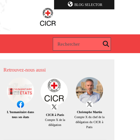
BLOG SELECTOR
Retrouvez-nous aussi
Christophe Martin
L'humanitaire dans
CICR à Paris
Compte X du chef de la
tous ses états
Compte X de la
délégation du CICR à
délégation
Paris