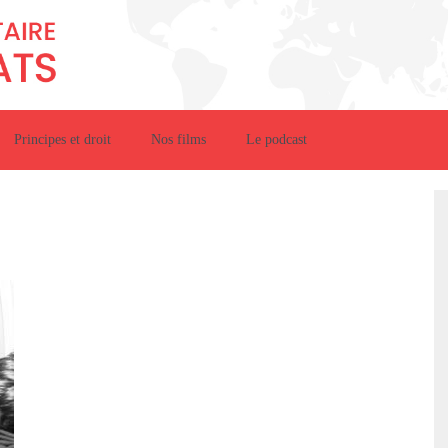
Principes et droit
Nos films
Le podcast