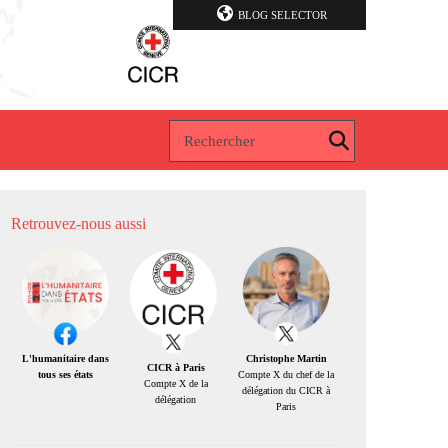
BLOG SELECTOR
Retrouvez-nous aussi
Christophe Martin
L'humanitaire dans
CICR à Paris
Compte X du chef de la
tous ses états
Compte X de la
délégation du CICR à
délégation
Paris