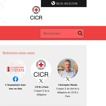
BLOG SELECTOR
Retrouvez-nous aussi
Christophe Martin
L'humanitaire dans
CICR à Paris
Compte X du chef de la
tous ses états
Compte X de la
délégation du CICR à
délégation
Paris