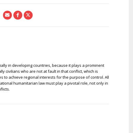
ially in developing countries, because it plays a prominent
ly civilians who are not at fault in that conflict, which is
s to achieve regional interests for the purpose of control. All
national humanitarian law must play a pivotal role, not only in
licts.