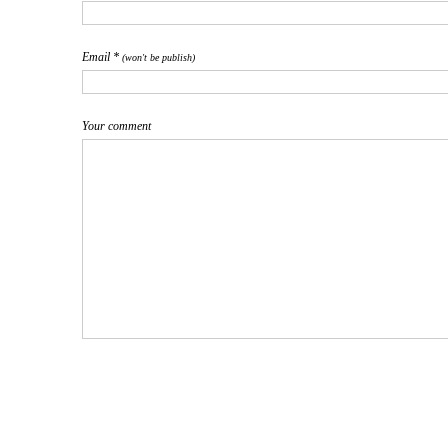
Email *
(won't be publish)
Your comment