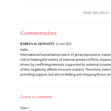
Share this article
Commentaires
RABEEA AL-QUWAIZIY,
12 avril 2025
Hello.
International humanitarian law is of great importance, espec
role in helping the victims of internal armed conflicts, especial
driven by conflicting interests supported by external countrie
of this negatively affects innocent civilians. Therefore, inter
providing support, but also in limiting and stopping those conf
Leave a comment
Name *