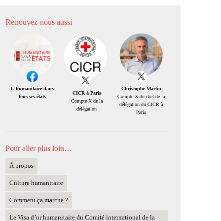
Retrouvez-nous aussi
Christophe Martin
L'humanitaire dans
CICR à Paris
Compte X du chef de la
tous ses états
Compte X de la
délégation du CICR à
délégation
Paris
Pour aller plus loin…
À propos
Culture humanitaire
Comment ça marche ?
Le Visa d’or humanitaire du Comité international de la