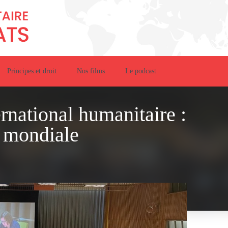
Principes et droit
Nos films
Le podcast
ernational humanitaire :
e mondiale