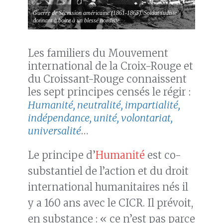
Guerre de Sécession américaine (1861-1865). Soldat sudiste
donnant à boire à un blessé nordiste.
Les familiers du Mouvement
international de la Croix-Rouge et
du Croissant-Rouge connaissent
les sept principes censés le régir :
Humanité, neutralité, impartialité,
indépendance, unité, volontariat,
universalité
…
Le principe d’
Humanité
est co-
substantiel de l’action et du droit
international humanitaires nés il
y a 160 ans avec le CICR. Il prévoit,
en substance : « ce n’est pas parce