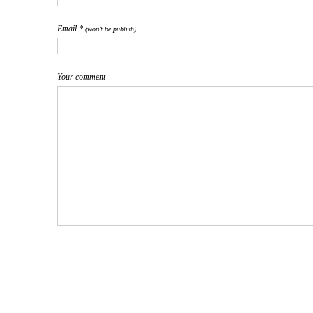
Email *
(won't be publish)
Your comment