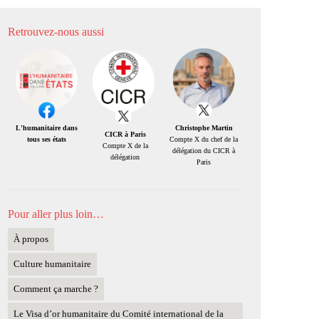
Retrouvez-nous aussi
Christophe Martin
L'humanitaire dans
CICR à Paris
Compte X du chef de la
tous ses états
Compte X de la
délégation du CICR à
délégation
Paris
Pour aller plus loin…
À propos
Culture humanitaire
Comment ça marche ?
Le Visa d’or humanitaire du Comité international de la