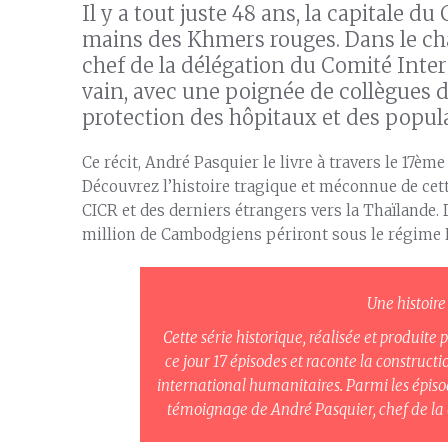
Il y a tout juste 48 ans, la capitale
mains des Khmers rouges. Dans le cha
chef de la délégation du Comité Inter
vain, avec une poignée de collègues 
protection des hôpitaux et des popula
Ce récit, André Pasquier le livre à travers le 17ème
Découvrez l’histoire tragique et méconnue de cett
CICR et des derniers étrangers vers la Thaïlande. D
million de Cambodgiens périront sous le régime
Une histoir
Cette série historique, réalisée et produ
ce jour 17 épisodes et raconte la constructi
international humanitaires. Parmi les épiso
témoignage de André Pasquier, chef de l