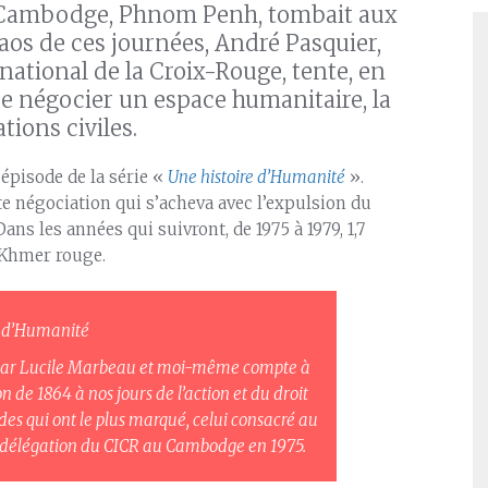
 du Cambodge, Phnom Penh, tombait aux
os de ces journées, André Pasquier,
national de la Croix-Rouge, tente, en
de négocier un espace humanitaire, la
tions civiles.
 épisode de la série «
Une histoire d’Humanité
».
e négociation qui s’acheva avec l’expulsion du
ans les années qui suivront, de 1975 à 1979, 1,7
 Khmer rouge.
e d’Humanité
ite par Lucile Marbeau et moi-même compte à
on de 1864 à nos jours de l’action et du droit
des qui ont le plus marqué, celui consacré au
a délégation du CICR au Cambodge en 1975.