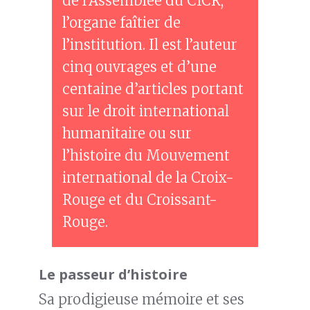
de l’Assemblée du CICR,
l’organe faîtier de
l’institution. Il est l’auteur
cinq ouvrages et d’une
centaine d’articles portant
sur le droit international
humanitaire ou sur
l’histoire du Mouvement
international de la Croix-
Rouge et du Croissant-
Rouge.
Le passeur d’histoire
Sa prodigieuse mémoire et ses