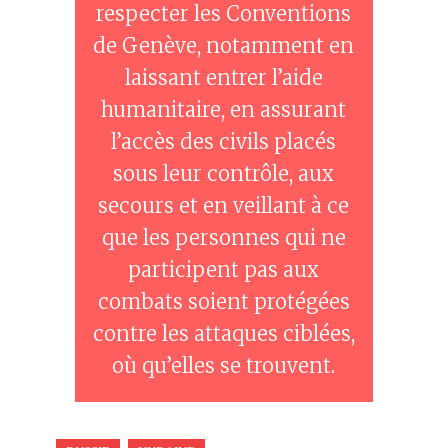
respecter les Conventions
de Genève, notamment en
laissant entrer l’aide
humanitaire, en assurant
l’accès des civils placés
sous leur contrôle, aux
secours et en veillant à ce
que les personnes qui ne
participent pas aux
combats soient protégées
contre les attaques ciblées,
où qu’elles se trouvent.