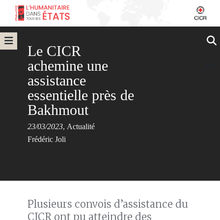
Le CICR
achemine une
assistance
essentielle près de
Bakhmout
23/03/2023
,
Actualité
Frédéric Joli
Plusieurs convois d’assistance du
CICR ont pu atteindre des