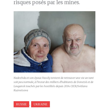
risques posés par les mines.
Nadezhda et son époux Vassily tentent de retrouver une vie un tant
soit peu normale, à l’instar des milliers d’habitants de Donetsk et de
Lougansk touchés par les hostilités depuis 2014. CICR/Svitlana
Kuznetsova
,
RUSSIE
UKRAINE