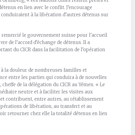
s Grunberg, « ées Nations Unies restent prêtes et
détenus en lien avec le conflit. J’encourage
i conduiraient à la libération d’autres détenus sur
n, remercié le gouvernement suisse pour l’accueil
vre de l’accord d’échange de détenus. Il a
tant du CICR dans la facilitation de l’opération
in à la douleur de nombreuses familles et
ance entre les parties qui conduira à de nouvelles
, cheffe de la délégation du CICR au Yémen. « Le
diaire neutre et à faciliter les visites aux
et contribuent, entre autres, au rétablissement
érations de libération, au transfert et au
ir retourner chez elle la totalité détenus en lien