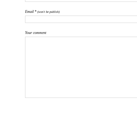
Email *
(won't be publish)
Your comment