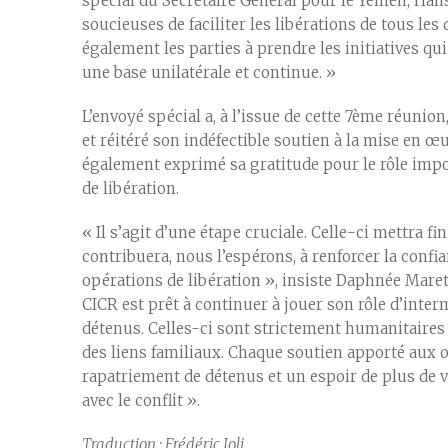
spécial du Secrétaire Général pour le Yémen, Han
soucieuses de faciliter les libérations de tous les 
également les parties à prendre les initiatives qu
une base unilatérale et continue. »
L’envoyé spécial a, à l’issue de cette 7ème réunio
et réitéré son indéfectible soutien à la mise en œu
également exprimé sa gratitude pour le rôle impor
de libération.
« Il s’agit d’une étape cruciale. Celle-ci mettra f
contribuera, nous l’espérons, à renforcer la confi
opérations de libération », insiste Daphnée Maret
CICR est prêt à continuer à jouer son rôle d’intermé
détenus. Celles-ci sont strictement humanitaires 
des liens familiaux. Chaque soutien apporté aux op
rapatriement de détenus et un espoir de plus de vo
avec le conflit ».
Traduction : Frédéric Joli