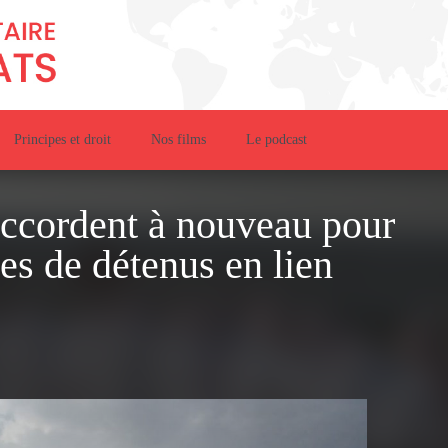
Principes et droit
Nos films
Le podcast
accordent à nouveau pour
nes de détenus en lien