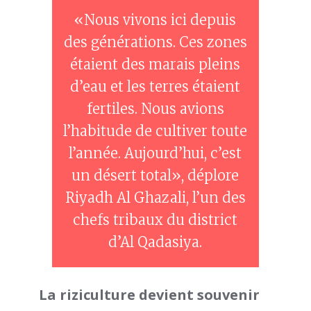
«Nous vivons ici depuis
des générations. Ces zones
étaient des marais pleins
d’eau et les terres étaient
fertiles. Nous avions
l’habitude de cultiver toute
l’année. Aujourd’hui, c’est
un désert total», déplore
Riyadh Al Ghazali, l’un des
chefs tribaux du district
d’Al Qadasiya.
La riziculture devient souvenir