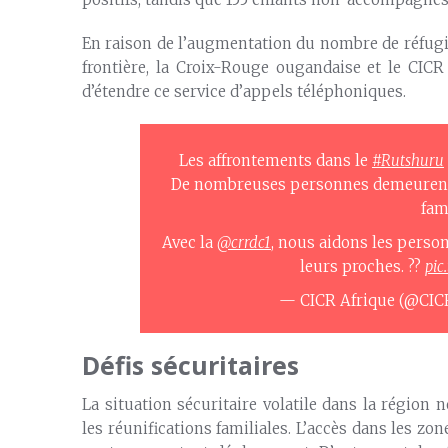
En raison de l’augmentation du nombre de réfugi
frontière, la Croix-Rouge ougandaise et le CICR
d’étendre ce service d’appels téléphoniques.
Les affrontements dans le
#Rutshuru
De nombreuses personnes demeurent
fam
Avec la
@crrdc1
, nous aidons les person
leurs proches. ??
pic
— CICR Afrique (@CIC
Défis sécuritaires
La situation sécuritaire volatile dans la région
les réunifications familiales. L’accès dans les zon