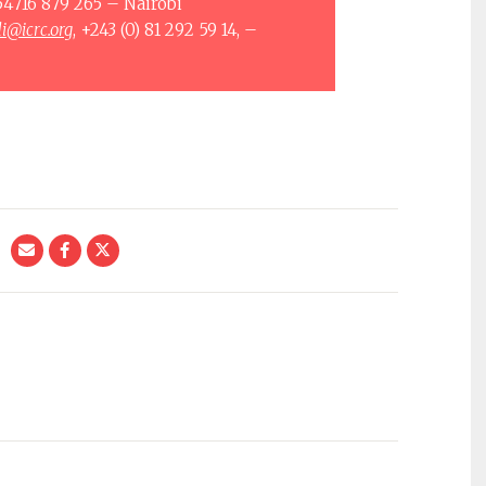
4716 879 265 – Nairobi
@icrc.org
, +243 (0) 81 292 59 14, –