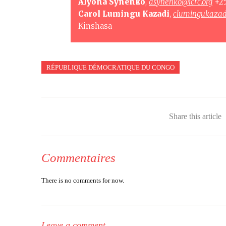
Alyona Synenko
,
asynenko@icrc.org
+25
Carol Lumingu Kazadi
,
clumingukazadi
Kinshasa
RÉPUBLIQUE DÉMOCRATIQUE DU CONGO
Share this article
Commentaires
There is no comments for now.
Leave a comment