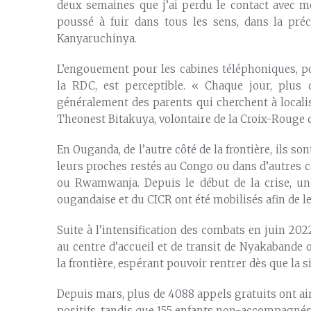
deux semaines que j’ai perdu le contact avec mo
poussé à fuir dans tous les sens, dans la préci
Kanyaruchinya.
L’engouement pour les cabines téléphoniques, po
la RDC, est perceptible. « Chaque jour, plus
généralement des parents qui cherchent à localis
Theonest Bitakuya, volontaire de la Croix-Rouge 
En Ouganda, de l’autre côté de la frontière, ils so
leurs proches restés au Congo ou dans d’autres 
ou Rwamwanja. Depuis le début de la crise, un
ougandaise et du CICR ont été mobilisés afin de le
Suite à l’intensification des combats en juin 202
au centre d’accueil et de transit de Nyakabande
la frontière, espérant pouvoir rentrer dès que la s
Depuis mars, plus de 4088 appels gratuits ont ai
positifs, tandis que 155 enfants non-accompagnés 