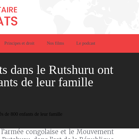
Principes et droit
Nos films
Le podcast
s dans le Rutshuru ont
nts de leur famille
e l’armée congolaise et le Mouvement