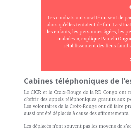
Les combats ont suscité un vent de pan
alors qu’elles tentaient de fuir. La sit
les enfants, les personnes âgées, les p
malades », explique Pamela Ong
rétablissement des liens famil
Cabines téléphoniques de l’e
Le CICR et la Croix-Rouge de la RD Congo ont m
d’offrir des appels téléphoniques gratuits aux 
Les volontaires de la Croix-Rouge ont dû faire pr
aussi ont été déplacés à cause des affrontements.
Les déplacés n’ont souvent pas les moyens de s’ac