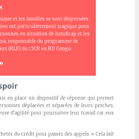
«
ique et les familles se sont dispersées
uation est particulièrement tragique pour
ersonnes en situation de handicap et les
oma, responsable du programme de
iaux (RLF) du CICR en RD Congo.
»
spoir
is en place un dispositif de réponse qui permet
personnes déplacées et séparées de leurs proches.
euve d’agilité pour poursuivre leur travail car eux
heter du crédit pour passer des appels. « Cela fait