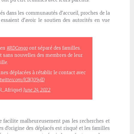
és dans les communautés d’accueil, proches de la
 essaient d’avoir le soutien des autorités en vue
en
#RDCongo
ont séparé des familles.
 sans nouvelles des membres de leur
ille.
nes déplacées à rétablir le contact avec
.twitter.com/lClKJ05ylD
R_Afrique)
June 24, 2022
 ne facilite malheureusement pas les recherches et
es d’origine des déplacés est risqué et les familles