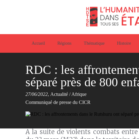
Accueil
Régions
Thématique
Histoire
RDC : les affrontement
séparé près de 800 enfa
27/06/2022
,
Actualité
/
Afrique
Communiqué de presse du CICR
A la suite de violents combats entr