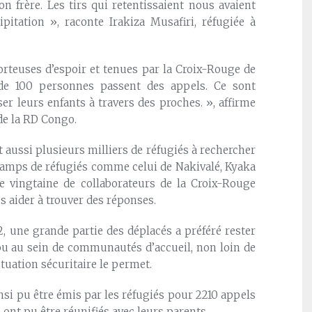
n frère. Les tirs qui retentissaient nous avaient
pitation », raconte Irakiza Musafiri, réfugiée à
rteuses d’espoir et tenues par la Croix-Rouge de
 de 100 personnes passent des appels. Ce sont
er leurs enfants à travers des proches. », affirme
de la RD Congo.
nt aussi plusieurs milliers de réfugiés à rechercher
camps de réfugiés comme celui de Nakivalé, Kyaka
e vingtaine de collaborateurs de la Croix-Rouge
s aider à trouver des réponses.
2, une grande partie des déplacés a préféré rester
 ou au sein de communautés d’accueil, non loin de
ituation sécuritaire le permet.
nsi pu être émis par les réfugiés pour 2210 appels
ont pu être réunifiés avec leurs parents.