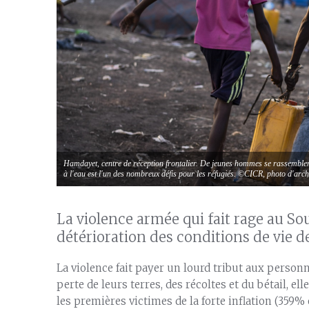
Hamdayet, centre de réception frontalier. De jeunes hommes se rassemblent à
à l'eau est l'un des nombreux défis pour les réfugiés. ©CICR, photo d'arc
La violence armée qui fait rage au S
détérioration des conditions de vie d
La violence fait payer un lourd tribut aux person
perte de leurs terres, des récoltes et du bétail, el
les premières victimes de la forte inflation (359% e