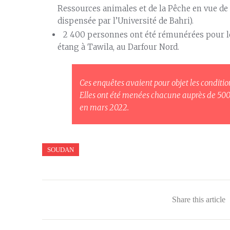
Ressources animales et de la Pêche en vue de
dispensée par l’Université de Bahri).
2 400 personnes ont été rémunérées pour leur
étang à Tawila, au Darfour Nord.
Ces enquêtes avaient pour objet les conditi
Elles ont été menées chacune auprès de 500
en mars 2022.
SOUDAN
Share this article