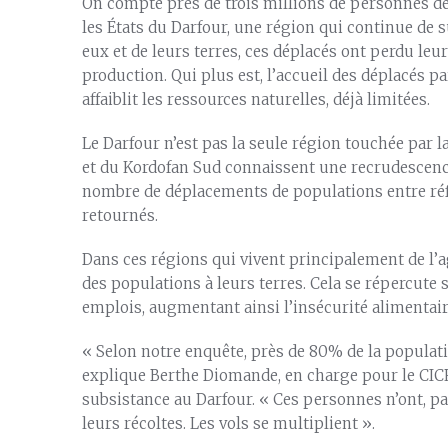
On compte près de trois millions de personnes d
les États du Darfour, une région qui continue de s
eux et de leurs terres, ces déplacés ont perdu le
production. Qui plus est, l’accueil des déplacés p
affaiblit les ressources naturelles, déjà limitées.
Le Darfour n’est pas la seule région touchée par 
et du Kordofan Sud connaissent une recrudescence 
nombre de déplacements de populations entre réfu
retournés.
Dans ces régions qui vivent principalement de l’agr
des populations à leurs terres. Cela se répercute s
emplois, augmentant ainsi l’insécurité alimentair
« Selon notre enquête, près de 80% de la populat
explique Berthe Diomande, en charge pour le CI
subsistance au Darfour. « Ces personnes n’ont, par
leurs récoltes. Les vols se multiplient ».