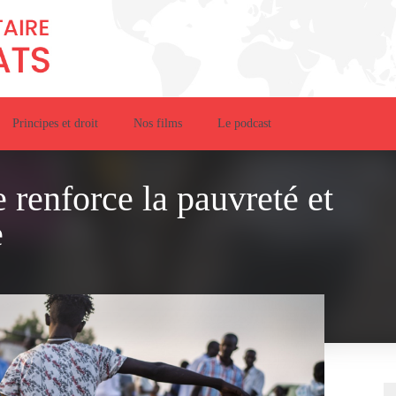
Principes et droit
Nos films
Le podcast
 renforce la pauvreté et
e