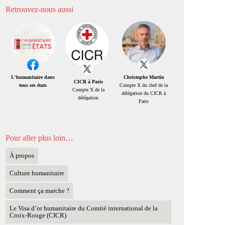
Retrouvez-nous aussi
Christophe Martin
L'humanitaire dans
CICR à Paris
Compte X du chef de la
tous ses états
Compte X de la
délégation du CICR à
délégation
Paris
Pour aller plus loin…
À propos
Culture humanitaire
Comment ça marche ?
Le Visa d’or humanitaire du Comité international de la
Croix-Rouge (CICR)