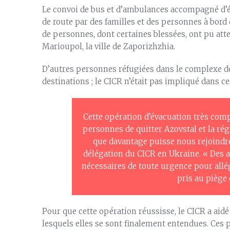
Le convoi de bus et d’ambulances accompagné d’éq
de route par des familles et des personnes à bord 
de personnes, dont certaines blessées, ont pu att
Marioupol, la ville de Zaporizhzhia.
D’autres personnes réfugiées dans le complexe de 
destinations ; le CICR n’était pas impliqué dans c
Cette opération d’évacuation très com
personnes de quitter Azovstal et la r
que davantage puisse nous rejoindre
délégation du CICR en Ukraine. « Des a
nécessaires de toute urgence pour allé
pris au piège
Pour que cette opération réussisse, le CICR a aidé 
lesquels elles se sont finalement entendues. Ces p