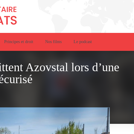
Principes et droit
Nos films
Le podcast
ittent Azovstal lors d’une
écurisé