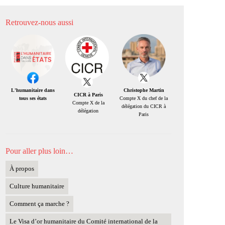
Retrouvez-nous aussi
Christophe Martin
L'humanitaire dans
CICR à Paris
Compte X du chef de la
tous ses états
Compte X de la
délégation du CICR à
délégation
Paris
Pour aller plus loin…
À propos
Culture humanitaire
Comment ça marche ?
Le Visa d’or humanitaire du Comité international de la