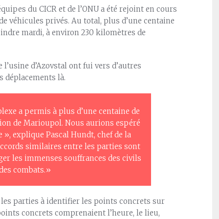
uipes du CICR et de l’ONU a été rejoint en cours
de véhicules privés. Au total, plus d’une centaine
eindre mardi, à environ 230 kilomètres de
l’usine d’Azovstal ont fui vers d’autres
es déplacements là.
plexe a permis à plus d’une centaine de
égion de Marioupol. Nous aurions espéré
 », explique Pascal Hundt, chef de la
ccords similaires entre les parties sont
ger les immenses souffrances des civils
 des combats.»
les parties à identifier les points concrets sur
oints concrets comprenaient l’heure, le lieu,