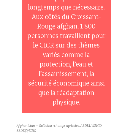
longtemps que nécessaire.
Aux côtés du Croissant-
Rouge afghan, 1 800
personnes travaillent pour
le CICR sur des thèmes
variés comme la
protection, l’eau et
l’assainissement, la
sécurité économique ainsi
que la réadaptation
physique.
Afghanistan – Gulbahar : champs agricoles. ABDUL WAHID
SEDIQY/ICRC