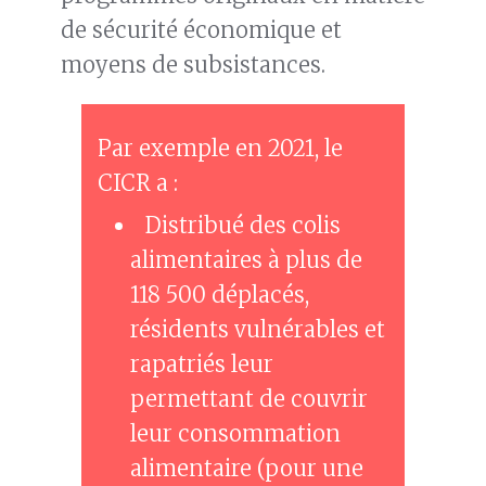
de sécurité économique et
moyens de subsistances.
Par exemple en 2021, le
CICR a :
Distribué des colis
alimentaires à plus de
118 500 déplacés,
résidents vulnérables et
rapatriés leur
permettant de couvrir
leur consommation
alimentaire (pour une