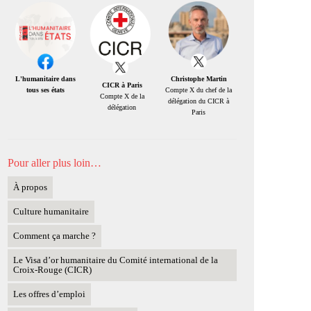
Christophe Martin
L'humanitaire dans
CICR à Paris
Compte X du chef de la
tous ses états
Compte X de la
délégation du CICR à
délégation
Paris
Pour aller plus loin…
À propos
Culture humanitaire
Comment ça marche ?
Le Visa d’or humanitaire du Comité international de la
Croix-Rouge (CICR)
Les offres d’emploi